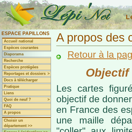
L
ESPACE PAPILLONS
A propos des 
Accueil national
Espèces courantes
Retour à la pa
Diaporama
Recherche
Espèces protégées
Objectif
Reportages et dossiers
>
Docs à télécharger
Les cartes figur
Pratique
Liens
objectif de donner
Quoi de neuf ?
>
FAQ
en France des es
A propos
une maille dépa
Choisir un
département >>
"coller" aux limi