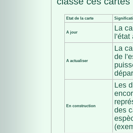
classé ces cartes 
Etat de la carte
Significat
La ca
A jour
l'éta
La ca
de l'
A actualiser
puiss
dépar
Les d
encor
repré
En construction
des c
espèc
(exem