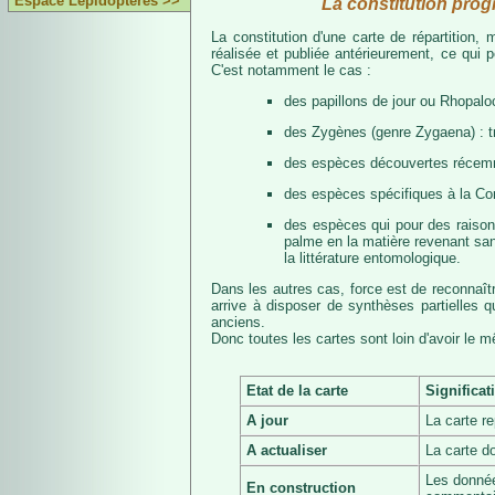
Espace Lépidoptères >>
La constitution prog
La constitution d'une carte de répartition
réalisée et publiée antérieurement, ce qui 
C'est notamment le cas :
des papillons de jour ou Rhopalo
des Zygènes (genre Zygaena) : 
des espèces découvertes récemmen
des espèces spécifiques à la Co
des espèces qui pour des raisons 
palme en la matière revenant san
la littérature entomologique.
Dans les autres cas, force est de reconnaît
arrive à disposer de synthèses partielles
anciens.
Donc toutes les cartes sont loin d'avoir le 
Etat de la carte
Significat
A jour
La carte r
A actualiser
La carte d
Les donnée
En construction