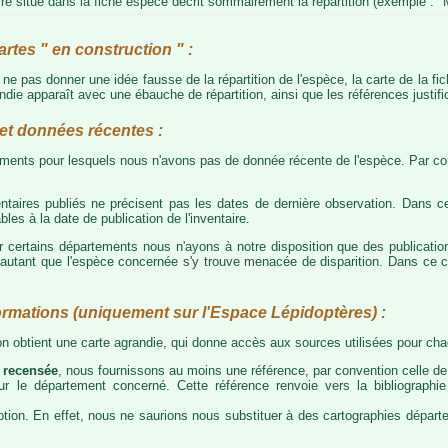
e situé dans la fiche espèce décrit sommairement la répartition (exemple : "M
artes " en construction " :
e ne pas donner une idée fausse de la répartition de l'espèce, la carte de la f
die apparaît avec une ébauche de répartition, ainsi que les références justific
t données récentes :
tements pour lesquels nous n'avons pas de donnée récente de l'espèce. Par con
taires publiés ne précisent pas les dates de dernière observation. Dans ce
les à la date de publication de l'inventaire.
ur certains départements nous n'ayons à notre disposition que des publicati
our autant que l'espèce concernée s'y trouve menacée de disparition. Dans c
ormations (uniquement sur l'Espace Lépidoptères) :
 on obtient une carte agrandie, qui donne accès aux sources utilisées pour c
 recensée
, nous fournissons au moins une référence, par convention celle de 
 sur le département concerné. Cette référence renvoie vers la bibliograph
tion. En effet, nous ne saurions nous substituer à des cartographies départeme