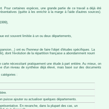
nt. Pour certaines espèces, une grande partie de ce travail a déjà été
entatives (quitte à les enrichir à la marge à l'aide d'autres sources).
1999),
nue est souvent limitée à un ou deux départements,
ansion...) ont eu l'honneur de faire l'objet d'études spécifiques. La
, dont l'évolution de la répartition française a abondamment nourri
e carte nécessitant pratiquement une étude à part entière. Au mieux, on
pose d'un niveau de synthèse déjà élevé, mais basé sur des documents
 catégories :
ière.
u'on puisse ajouter ou actualiser quelques départements.
eprésentative. En revanche, dans la plupart des cas, un