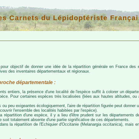
es Carnets du Lépidoptériste Françai
d pour objectif de donner une idée de la répartition générale en France de
atives des inventaires départementaux et régionaux.
proche départementale :
nts entiers, la présence d'une localité de l'espèce suffit à colorer un départem
espèce. Pour certaines espèces très localisées (liées aux hautes altitudes, o
 ou peu exigeantes écologiquement, l'aire de répartition figurée peut donner
couvrir l'ensemble des localités habitées par l'espèce).
a répartition d'une espèce, il y a lieu d'être prudent sur les départements de
ce soit totalement absente d'une partie significative de ces départements.
ns la répartition de l'Echiquier d'Occitanie (Melanargia occitanica), mais e