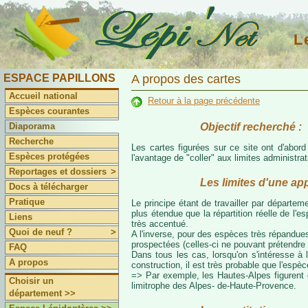
L
ESPACE PAPILLONS
A propos des cartes
Accueil national
Retour à la page précédente
Espèces courantes
Objectif recherché :
Diaporama
Recherche
Les cartes figurées sur ce site ont d'abor
Espèces protégées
l'avantage de "coller" aux limites administr
Reportages et dossiers
>
Les limites d'une ap
Docs à télécharger
Pratique
Le principe étant de travailler par départeme
plus étendue que la répartition réelle de l'
Liens
très accentué.
Quoi de neuf ?
>
A l'inverse, pour des espèces très répandues
prospectées (celles-ci ne pouvant prétendre 
FAQ
Dans tous les cas, lorsqu'on s'intéresse à l
A propos
construction, il est très probable que l'espè
=> Par exemple, les Hautes-Alpes figurent da
Choisir un
limitrophe des Alpes- de-Haute-Provence.
département >>