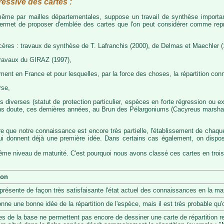
ressive des cartes :
, même par mailles départementales, suppose un travail de synthèse importa
permet de proposer d'emblée des cartes que l'on peut considérer comme représ
cères : travaux de synthèse de T. Lafranchis (2000), de Delmas et Maechler (
travaux du GIRAZ (1997),
t en France et pour lesquelles, par la force des choses, la répartition con
rse,
diverses (statut de protection particulier, espèces en forte régression ou exp
s doute, ces dernières années, au Brun des Pélargoniums (Cacyreus marshalii)
re que notre connaissance est encore très partielle, l'établissement de chaqu
 qui donnent déjà une première idée. Dans certains cas également, on dis
même niveau de maturité. C'est pourquoi nous avons classé ces cartes en trois
ion
eprésente de façon très satisfaisante l'état actuel des connaissances en la mat
onne une bonne idée de la répartition de l'espèce, mais il est très probable q
s de la base ne permettent pas encore de dessiner une carte de répartition r