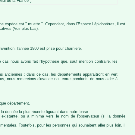
idi de la France").
iche espèce est " muette ". Cependant, dans l'Espace Lépidoptères, il est
atives (Voir plus bas).
vention, l'année 1980 est prise pour charnière.
 cas nous avons fait l'hypothèse que, sauf mention contraire, les
ons anciennes : dans ce cas, les départements apparaîtront en vert
e cas, nous remercions d'avance nos correspondants de nous aider à
haque département.
la donnée la plus récente figurant dans notre base.
ie existante, ou a minima vers le nom de l'observateur (si la donnée
ntales. Toutefois, pour les personnes qui souhaitent aller plus loin, il