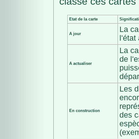
classé ces cartes 
Etat de la carte
Significat
La ca
A jour
l'éta
La ca
de l'
A actualiser
puiss
dépar
Les d
encor
repré
En construction
des c
espèc
(exem