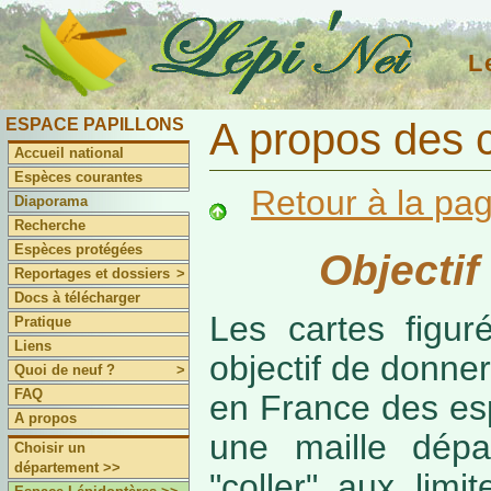
L
ESPACE PAPILLONS
A propos des 
Accueil national
Espèces courantes
Retour à la pa
Diaporama
Recherche
Espèces protégées
Objectif
Reportages et dossiers
>
Docs à télécharger
Les cartes figur
Pratique
Liens
objectif de donner
Quoi de neuf ?
>
FAQ
en France des es
A propos
une maille dépa
Choisir un
département >>
"coller" aux limi