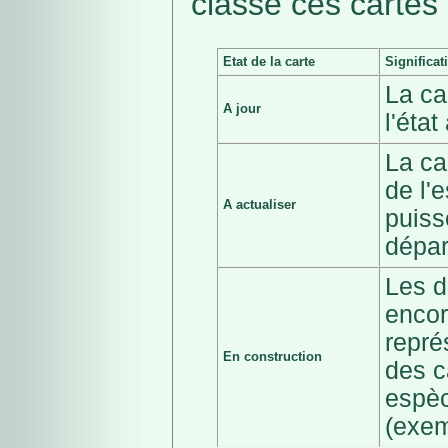
classé ces cartes 
Etat de la carte
Significat
La ca
A jour
l'éta
La ca
de l'
A actualiser
puiss
dépar
Les d
encor
repré
En construction
des c
espèc
(exem