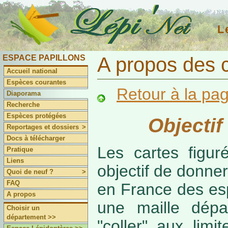
L
ESPACE PAPILLONS
A propos des 
Accueil national
Espèces courantes
Retour à la pa
Diaporama
Recherche
Espèces protégées
Objectif
Reportages et dossiers
>
Docs à télécharger
Les cartes figur
Pratique
Liens
objectif de donner
Quoi de neuf ?
>
FAQ
en France des es
A propos
une maille dépa
Choisir un
département >>
"coller" aux limi