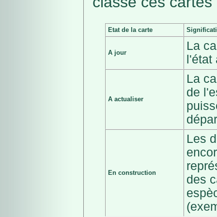
classé ces cartes 
Etat de la carte
Significat
La ca
A jour
l'éta
La ca
de l'
A actualiser
puiss
dépar
Les d
encor
repré
En construction
des c
espèc
(exem