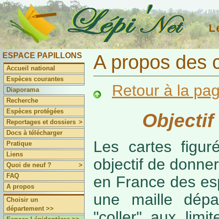
L
ESPACE PAPILLONS
A propos des 
Accueil national
Espèces courantes
Retour à la pa
Diaporama
Recherche
Espèces protégées
Objectif
Reportages et dossiers
>
Docs à télécharger
Les cartes figur
Pratique
Liens
objectif de donner
Quoi de neuf ?
>
FAQ
en France des es
A propos
une maille dépa
Choisir un
département >>
"coller" aux limi