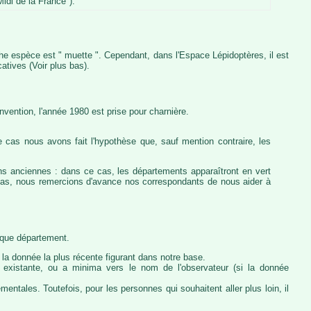
idi de la France").
iche espèce est " muette ". Cependant, dans l'Espace Lépidoptères, il est
atives (Voir plus bas).
vention, l'année 1980 est prise pour charnière.
 cas nous avons fait l'hypothèse que, sauf mention contraire, les
ons anciennes : dans ce cas, les départements apparaîtront en vert
e cas, nous remercions d'avance nos correspondants de nous aider à
haque département.
la donnée la plus récente figurant dans notre base.
ie existante, ou a minima vers le nom de l'observateur (si la donnée
ntales. Toutefois, pour les personnes qui souhaitent aller plus loin, il