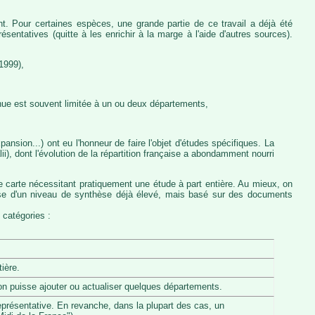
nt. Pour certaines espèces, une grande partie de ce travail a déjà été
entatives (quitte à les enrichir à la marge à l'aide d'autres sources).
1999),
nue est souvent limitée à un ou deux départements,
ansion...) ont eu l'honneur de faire l'objet d'études spécifiques. La
, dont l'évolution de la répartition française a abondamment nourri
e carte nécessitant pratiquement une étude à part entière. Au mieux, on
pose d'un niveau de synthèse déjà élevé, mais basé sur des documents
 catégories :
ière.
u'on puisse ajouter ou actualiser quelques départements.
eprésentative. En revanche, dans la plupart des cas, un