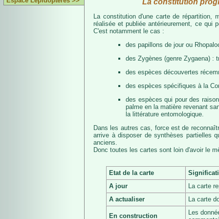
Espace Lépidoptères >>
La constitution prog
La constitution d'une carte de répartition
réalisée et publiée antérieurement, ce qui 
C'est notamment le cas :
des papillons de jour ou Rhopalo
des Zygènes (genre Zygaena) : 
des espèces découvertes récemmen
des espèces spécifiques à la Co
des espèces qui pour des raisons 
palme en la matière revenant san
la littérature entomologique.
Dans les autres cas, force est de reconnaît
arrive à disposer de synthèses partielles
anciens.
Donc toutes les cartes sont loin d'avoir le 
Etat de la carte
Significat
A jour
La carte r
A actualiser
La carte d
Les donnée
En construction