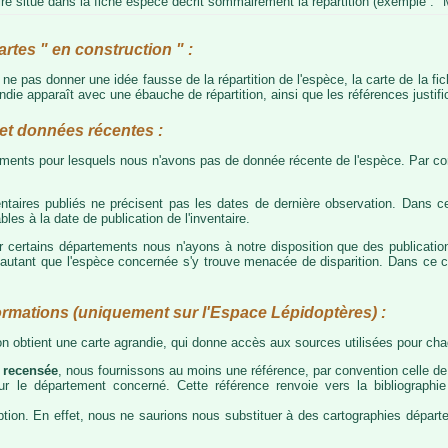
e situé dans la fiche espèce décrit sommairement la répartition (exemple : "M
artes " en construction " :
e ne pas donner une idée fausse de la répartition de l'espèce, la carte de la f
die apparaît avec une ébauche de répartition, ainsi que les références justific
t données récentes :
tements pour lesquels nous n'avons pas de donnée récente de l'espèce. Par con
taires publiés ne précisent pas les dates de dernière observation. Dans ce
les à la date de publication de l'inventaire.
ur certains départements nous n'ayons à notre disposition que des publicati
our autant que l'espèce concernée s'y trouve menacée de disparition. Dans c
ormations (uniquement sur l'Espace Lépidoptères) :
 on obtient une carte agrandie, qui donne accès aux sources utilisées pour c
 recensée
, nous fournissons au moins une référence, par convention celle de 
 sur le département concerné. Cette référence renvoie vers la bibliograph
tion. En effet, nous ne saurions nous substituer à des cartographies départeme