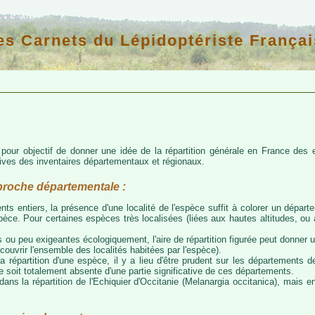
es Carnets du Lépidoptériste Françai
d pour objectif de donner une idée de la répartition générale en France de
atives des inventaires départementaux et régionaux.
proche départementale :
nts entiers, la présence d'une localité de l'espèce suffit à colorer un départem
espèce. Pour certaines espèces très localisées (liées aux hautes altitudes, o
 ou peu exigeantes écologiquement, l'aire de répartition figurée peut donner
couvrir l'ensemble des localités habitées par l'espèce).
a répartition d'une espèce, il y a lieu d'être prudent sur les départements de
ce soit totalement absente d'une partie significative de ces départements.
ns la répartition de l'Echiquier d'Occitanie (Melanargia occitanica), mais e