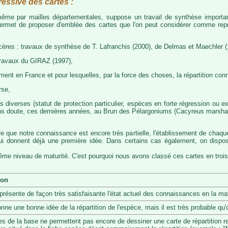
ressive des cartes :
, même par mailles départementales, suppose un travail de synthèse importa
permet de proposer d'emblée des cartes que l'on peut considérer comme représ
cères : travaux de synthèse de T. Lafranchis (2000), de Delmas et Maechler (
travaux du GIRAZ (1997),
t en France et pour lesquelles, par la force des choses, la répartition con
rse,
diverses (statut de protection particulier, espèces en forte régression ou exp
s doute, ces dernières années, au Brun des Pélargoniums (Cacyreus marshalii)
re que notre connaissance est encore très partielle, l'établissement de chaqu
 qui donnent déjà une première idée. Dans certains cas également, on dis
même niveau de maturité. C'est pourquoi nous avons classé ces cartes en trois
ion
eprésente de façon très satisfaisante l'état actuel des connaissances en la mat
onne une bonne idée de la répartition de l'espèce, mais il est très probable q
s de la base ne permettent pas encore de dessiner une carte de répartition r