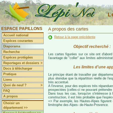
L
ESPACE PAPILLONS
A propos des cartes
Accueil national
Retour à la page précédente
Espèces courantes
Objectif recherché :
Diaporama
Recherche
Les cartes figurées sur ce site ont d'abor
Espèces protégées
l'avantage de "coller" aux limites administr
Reportages et dossiers
>
Les limites d'une ap
Docs à télécharger
Pratique
Le principe étant de travailler par départeme
plus étendue que la répartition réelle de l'
Liens
très accentué.
Quoi de neuf ?
>
A l'inverse, pour des espèces très répandues
prospectées (celles-ci ne pouvant prétendre 
FAQ
Dans tous les cas, lorsqu'on s'intéresse à l
A propos
construction, il est très probable que l'espè
=> Par exemple, les Hautes-Alpes figurent da
Choisir un
limitrophe des Alpes- de-Haute-Provence.
département >>