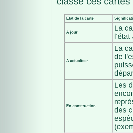
classé ces cartes 
Etat de la carte
Significat
La ca
A jour
l'éta
La ca
de l'
A actualiser
puiss
dépar
Les d
encor
repré
En construction
des c
espèc
(exem