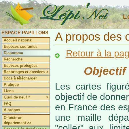
L
ESPACE PAPILLONS
A propos des 
Accueil national
Espèces courantes
Retour à la pa
Diaporama
Recherche
Espèces protégées
Objectif
Reportages et dossiers
>
Docs à télécharger
Les cartes figur
Pratique
Liens
objectif de donner
Quoi de neuf ?
>
FAQ
en France des es
A propos
une maille dépa
Choisir un
département >>
"coller" aux limi