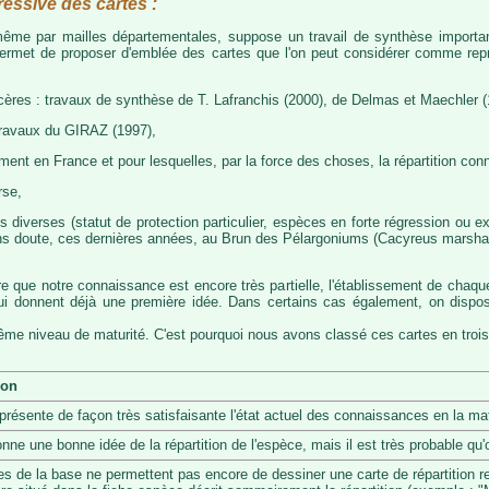
ressive des cartes :
, même par mailles départementales, suppose un travail de synthèse importa
permet de proposer d'emblée des cartes que l'on peut considérer comme représ
cères : travaux de synthèse de T. Lafranchis (2000), de Delmas et Maechler (
travaux du GIRAZ (1997),
t en France et pour lesquelles, par la force des choses, la répartition con
rse,
diverses (statut de protection particulier, espèces en forte régression ou exp
s doute, ces dernières années, au Brun des Pélargoniums (Cacyreus marshalii)
re que notre connaissance est encore très partielle, l'établissement de chaqu
 qui donnent déjà une première idée. Dans certains cas également, on dis
même niveau de maturité. C'est pourquoi nous avons classé ces cartes en trois
ion
eprésente de façon très satisfaisante l'état actuel des connaissances en la mat
onne une bonne idée de la répartition de l'espèce, mais il est très probable q
s de la base ne permettent pas encore de dessiner une carte de répartition r