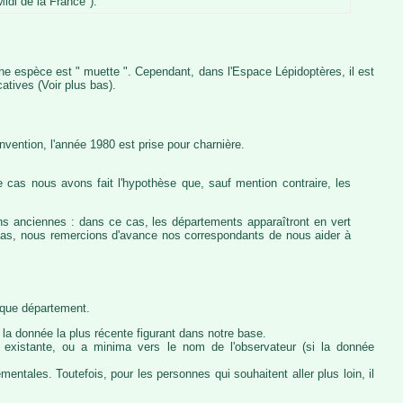
idi de la France").
iche espèce est " muette ". Cependant, dans l'Espace Lépidoptères, il est
atives (Voir plus bas).
vention, l'année 1980 est prise pour charnière.
 cas nous avons fait l'hypothèse que, sauf mention contraire, les
ons anciennes : dans ce cas, les départements apparaîtront en vert
e cas, nous remercions d'avance nos correspondants de nous aider à
haque département.
la donnée la plus récente figurant dans notre base.
ie existante, ou a minima vers le nom de l'observateur (si la donnée
ntales. Toutefois, pour les personnes qui souhaitent aller plus loin, il