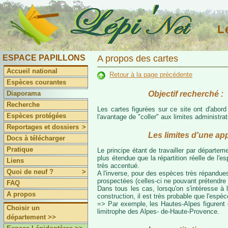
L
ESPACE PAPILLONS
A propos des cartes
Accueil national
Retour à la page précédente
Espèces courantes
Objectif recherché :
Diaporama
Recherche
Les cartes figurées sur ce site ont d'abor
Espèces protégées
l'avantage de "coller" aux limites administr
Reportages et dossiers
>
Les limites d'une ap
Docs à télécharger
Pratique
Le principe étant de travailler par départeme
plus étendue que la répartition réelle de l'
Liens
très accentué.
Quoi de neuf ?
>
A l'inverse, pour des espèces très répandues
prospectées (celles-ci ne pouvant prétendre 
FAQ
Dans tous les cas, lorsqu'on s'intéresse à l
A propos
construction, il est très probable que l'espè
=> Par exemple, les Hautes-Alpes figurent da
Choisir un
limitrophe des Alpes- de-Haute-Provence.
département >>