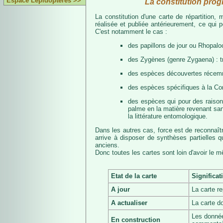
Espace Lépidoptères >>
La constitution prog
La constitution d'une carte de répartition
réalisée et publiée antérieurement, ce qui 
C'est notamment le cas :
des papillons de jour ou Rhopalo
des Zygènes (genre Zygaena) : 
des espèces découvertes récemmen
des espèces spécifiques à la Co
des espèces qui pour des raisons 
palme en la matière revenant san
la littérature entomologique.
Dans les autres cas, force est de reconnaît
arrive à disposer de synthèses partielles
anciens.
Donc toutes les cartes sont loin d'avoir le 
Etat de la carte
Significat
A jour
La carte r
A actualiser
La carte d
Les donnée
En construction