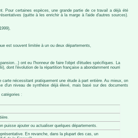
nt. Pour certaines espèces, une grande partie de ce travail a déjà été
entatives (quitte à les enrichir à la marge à l'aide d'autres sources).
1999),
nue est souvent limitée à un ou deux départements,
ansion...) ont eu l'honneur de faire l'objet d'études spécifiques. La
, dont l'évolution de la répartition française a abondamment nourri
e carte nécessitant pratiquement une étude à part entière. Au mieux, on
pose d'un niveau de synthèse déjà élevé, mais basé sur des documents
 catégories :
ière.
u'on puisse ajouter ou actualiser quelques départements.
eprésentative. En revanche, dans la plupart des cas, un