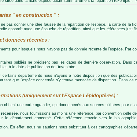
e situé dans la fiche espèce décrit sommairement la répartition (exemple : "M
artes " en construction " :
e ne pas donner une idée fausse de la répartition de l'espèce, la carte de la f
die apparaît avec une ébauche de répartition, ainsi que les références justific
t données récentes :
tements pour lesquels nous n'avons pas de donnée récente de l'espèce. Par con
taires publiés ne précisent pas les dates de dernière observation. Dans ce
les à la date de publication de l'inventaire.
ur certains départements nous n'ayons à notre disposition que des publicati
our autant que l'espèce concernée s'y trouve menacée de disparition. Dans c
ormations (uniquement sur l'Espace Lépidoptères) :
 on obtient une carte agrandie, qui donne accès aux sources utilisées pour c
 recensée
, nous fournissons au moins une référence, par convention celle de 
 sur le département concerné. Cette référence renvoie vers la bibliograph
tion. En effet, nous ne saurions nous substituer à des cartographies départeme