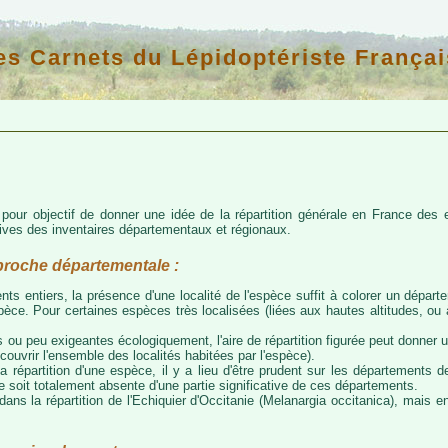
es Carnets du Lépidoptériste Françai
d pour objectif de donner une idée de la répartition générale en France de
atives des inventaires départementaux et régionaux.
proche départementale :
nts entiers, la présence d'une localité de l'espèce suffit à colorer un départem
espèce. Pour certaines espèces très localisées (liées aux hautes altitudes, o
 ou peu exigeantes écologiquement, l'aire de répartition figurée peut donner
couvrir l'ensemble des localités habitées par l'espèce).
a répartition d'une espèce, il y a lieu d'être prudent sur les départements de
ce soit totalement absente d'une partie significative de ces départements.
ns la répartition de l'Echiquier d'Occitanie (Melanargia occitanica), mais e