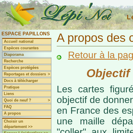
L
ESPACE PAPILLONS
A propos des 
Accueil national
Espèces courantes
Retour à la pa
Diaporama
Recherche
Espèces protégées
Objectif
Reportages et dossiers
>
Docs à télécharger
Les cartes figur
Pratique
Liens
objectif de donner
Quoi de neuf ?
>
FAQ
en France des es
A propos
une maille dépa
Choisir un
département >>
"coller" aux limi