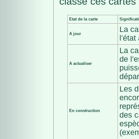
classé ces cartes 
Etat de la carte
Significat
La ca
A jour
l'éta
La ca
de l'
A actualiser
puiss
dépar
Les d
encor
repré
En construction
des c
espèc
(exem