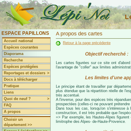
L
ESPACE PAPILLONS
A propos des cartes
Accueil national
Retour à la page précédente
Espèces courantes
Objectif recherché :
Diaporama
Recherche
Les cartes figurées sur ce site ont d'abor
Espèces protégées
l'avantage de "coller" aux limites administr
Reportages et dossiers
>
Les limites d'une ap
Docs à télécharger
Pratique
Le principe étant de travailler par départeme
plus étendue que la répartition réelle de l'
Liens
très accentué.
Quoi de neuf ?
>
A l'inverse, pour des espèces très répandues
prospectées (celles-ci ne pouvant prétendre 
FAQ
Dans tous les cas, lorsqu'on s'intéresse à l
A propos
construction, il est très probable que l'espè
=> Par exemple, les Hautes-Alpes figurent da
Choisir un
limitrophe des Alpes- de-Haute-Provence.
département >>