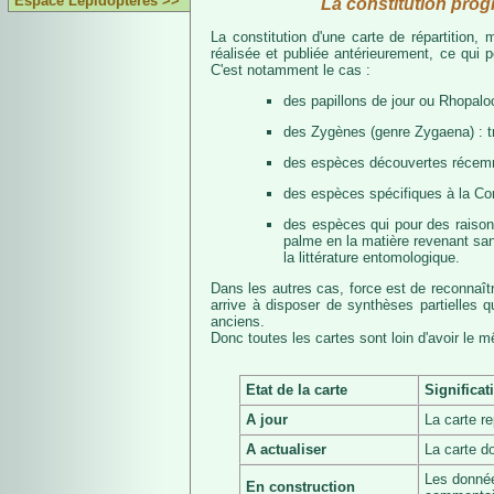
Espace Lépidoptères >>
La constitution prog
La constitution d'une carte de répartition
réalisée et publiée antérieurement, ce qui 
C'est notamment le cas :
des papillons de jour ou Rhopalo
des Zygènes (genre Zygaena) : 
des espèces découvertes récemmen
des espèces spécifiques à la Co
des espèces qui pour des raisons 
palme en la matière revenant san
la littérature entomologique.
Dans les autres cas, force est de reconnaît
arrive à disposer de synthèses partielles
anciens.
Donc toutes les cartes sont loin d'avoir le 
Etat de la carte
Significat
A jour
La carte r
A actualiser
La carte d
Les donnée
En construction