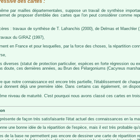
ressive des cartes :
, même par mailles départementales, suppose un travail de synthèse importa
permet de proposer d'emblée des cartes que l'on peut considérer comme représ
cères : travaux de synthèse de T. Lafranchis (2000), de Delmas et Maechler (
travaux du GIRAZ (1997),
t en France et pour lesquelles, par la force des choses, la répartition con
rse,
diverses (statut de protection particulier, espèces en forte régression ou exp
s doute, ces dernières années, au Brun des Pélargoniums (Cacyreus marshalii)
re que notre connaissance est encore très partielle, l'établissement de chaqu
 qui donnent déjà une première idée. Dans certains cas également, on dis
même niveau de maturité. C'est pourquoi nous avons classé ces cartes en trois
ion
eprésente de façon très satisfaisante l'état actuel des connaissances en la mat
onne une bonne idée de la répartition de l'espèce, mais il est très probable q
s de la base ne permettent pas encore de dessiner une carte de répartition r