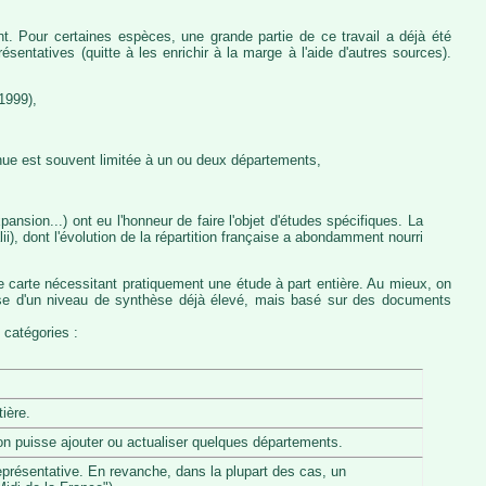
nt. Pour certaines espèces, une grande partie de ce travail a déjà été
entatives (quitte à les enrichir à la marge à l'aide d'autres sources).
1999),
nue est souvent limitée à un ou deux départements,
ansion...) ont eu l'honneur de faire l'objet d'études spécifiques. La
, dont l'évolution de la répartition française a abondamment nourri
e carte nécessitant pratiquement une étude à part entière. Au mieux, on
pose d'un niveau de synthèse déjà élevé, mais basé sur des documents
 catégories :
ière.
u'on puisse ajouter ou actualiser quelques départements.
eprésentative. En revanche, dans la plupart des cas, un