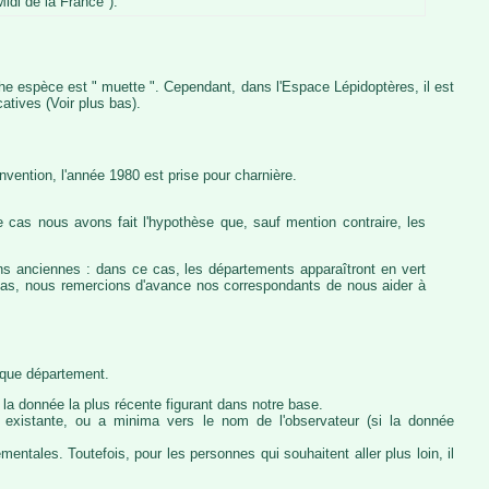
idi de la France").
iche espèce est " muette ". Cependant, dans l'Espace Lépidoptères, il est
atives (Voir plus bas).
vention, l'année 1980 est prise pour charnière.
 cas nous avons fait l'hypothèse que, sauf mention contraire, les
ons anciennes : dans ce cas, les départements apparaîtront en vert
e cas, nous remercions d'avance nos correspondants de nous aider à
haque département.
la donnée la plus récente figurant dans notre base.
ie existante, ou a minima vers le nom de l'observateur (si la donnée
ntales. Toutefois, pour les personnes qui souhaitent aller plus loin, il