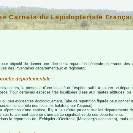
es Carnets du Lépidoptériste Françai
d pour objectif de donner une idée de la répartition générale en France de
atives des inventaires départementaux et régionaux.
proche départementale :
nts entiers, la présence d'une localité de l'espèce suffit à colorer un départem
espèce. Pour certaines espèces très localisées (liées aux hautes altitudes, o
 ou peu exigeantes écologiquement, l'aire de répartition figurée peut donner
couvrir l'ensemble des localités habitées par l'espèce).
a répartition d'une espèce, il y a lieu d'être prudent sur les départements de
ce soit totalement absente d'une partie significative de ces départements.
ns la répartition de l'Echiquier d'Occitanie (Melanargia occitanica), mais e