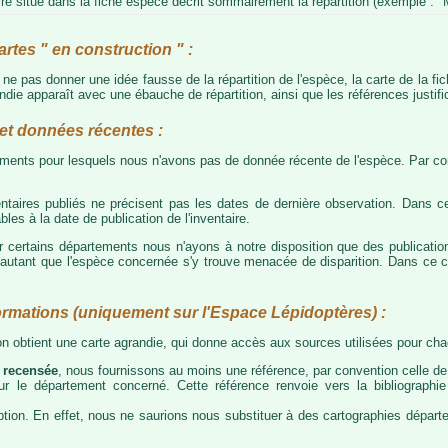
e situé dans la fiche espèce décrit sommairement la répartition (exemple : "M
artes " en construction " :
e ne pas donner une idée fausse de la répartition de l'espèce, la carte de la f
die apparaît avec une ébauche de répartition, ainsi que les références justific
t données récentes :
tements pour lesquels nous n'avons pas de donnée récente de l'espèce. Par con
taires publiés ne précisent pas les dates de dernière observation. Dans ce
les à la date de publication de l'inventaire.
ur certains départements nous n'ayons à notre disposition que des publicati
our autant que l'espèce concernée s'y trouve menacée de disparition. Dans c
ormations (uniquement sur l'Espace Lépidoptères) :
 on obtient une carte agrandie, qui donne accès aux sources utilisées pour c
 recensée
, nous fournissons au moins une référence, par convention celle de 
 sur le département concerné. Cette référence renvoie vers la bibliograph
tion. En effet, nous ne saurions nous substituer à des cartographies départeme