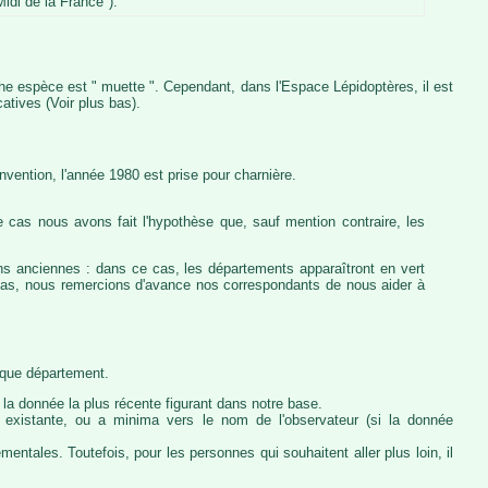
idi de la France").
iche espèce est " muette ". Cependant, dans l'Espace Lépidoptères, il est
atives (Voir plus bas).
vention, l'année 1980 est prise pour charnière.
 cas nous avons fait l'hypothèse que, sauf mention contraire, les
ons anciennes : dans ce cas, les départements apparaîtront en vert
e cas, nous remercions d'avance nos correspondants de nous aider à
haque département.
la donnée la plus récente figurant dans notre base.
ie existante, ou a minima vers le nom de l'observateur (si la donnée
ntales. Toutefois, pour les personnes qui souhaitent aller plus loin, il