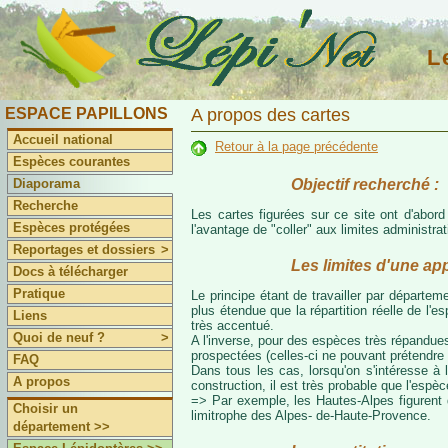
L
ESPACE PAPILLONS
A propos des cartes
Accueil national
Retour à la page précédente
Espèces courantes
Objectif recherché :
Diaporama
Recherche
Les cartes figurées sur ce site ont d'abor
Espèces protégées
l'avantage de "coller" aux limites administr
Reportages et dossiers
>
Les limites d'une ap
Docs à télécharger
Pratique
Le principe étant de travailler par départeme
plus étendue que la répartition réelle de l'
Liens
très accentué.
Quoi de neuf ?
>
A l'inverse, pour des espèces très répandues
prospectées (celles-ci ne pouvant prétendre 
FAQ
Dans tous les cas, lorsqu'on s'intéresse à l
A propos
construction, il est très probable que l'espè
=> Par exemple, les Hautes-Alpes figurent da
Choisir un
limitrophe des Alpes- de-Haute-Provence.
département >>