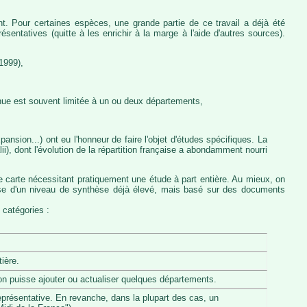
nt. Pour certaines espèces, une grande partie de ce travail a déjà été
entatives (quitte à les enrichir à la marge à l'aide d'autres sources).
1999),
nue est souvent limitée à un ou deux départements,
ansion...) ont eu l'honneur de faire l'objet d'études spécifiques. La
, dont l'évolution de la répartition française a abondamment nourri
e carte nécessitant pratiquement une étude à part entière. Au mieux, on
pose d'un niveau de synthèse déjà élevé, mais basé sur des documents
 catégories :
ière.
u'on puisse ajouter ou actualiser quelques départements.
eprésentative. En revanche, dans la plupart des cas, un