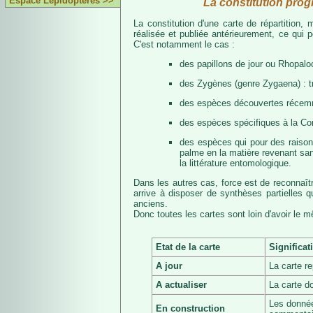
Espace Lépidoptères >>
La constitution prog
La constitution d'une carte de répartition
réalisée et publiée antérieurement, ce qui 
C'est notamment le cas :
des papillons de jour ou Rhopalo
des Zygènes (genre Zygaena) : 
des espèces découvertes récemmen
des espèces spécifiques à la Co
des espèces qui pour des raisons 
palme en la matière revenant san
la littérature entomologique.
Dans les autres cas, force est de reconnaît
arrive à disposer de synthèses partielles
anciens.
Donc toutes les cartes sont loin d'avoir le 
Etat de la carte
Significat
A jour
La carte r
A actualiser
La carte d
Les donnée
En construction