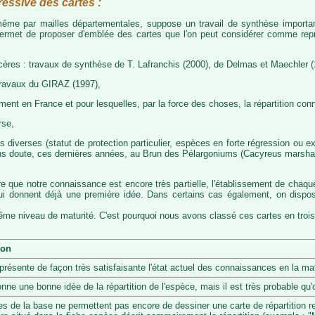
ressive des cartes :
, même par mailles départementales, suppose un travail de synthèse importa
permet de proposer d'emblée des cartes que l'on peut considérer comme représ
cères : travaux de synthèse de T. Lafranchis (2000), de Delmas et Maechler (
travaux du GIRAZ (1997),
t en France et pour lesquelles, par la force des choses, la répartition con
rse,
diverses (statut de protection particulier, espèces en forte régression ou exp
s doute, ces dernières années, au Brun des Pélargoniums (Cacyreus marshalii)
re que notre connaissance est encore très partielle, l'établissement de chaqu
 qui donnent déjà une première idée. Dans certains cas également, on dis
même niveau de maturité. C'est pourquoi nous avons classé ces cartes en trois
ion
eprésente de façon très satisfaisante l'état actuel des connaissances en la mat
onne une bonne idée de la répartition de l'espèce, mais il est très probable q
s de la base ne permettent pas encore de dessiner une carte de répartition r