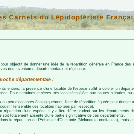
es Carnets du Lépidoptériste Françai
d pour objectif de donner une idée de la répartition générale en France de
atives des inventaires départementaux et régionaux.
proche départementale :
nts entiers, la présence d'une localité de l'espèce suffit à colorer un départem
espèce. Pour certaines espèces très localisées (liées aux hautes altitudes, o
 ou peu exigeantes écologiquement, l'aire de répartition figurée peut donner
couvrir l'ensemble des localités habitées par l'espèce).
a répartition d'une espèce, il y a lieu d'être prudent sur les départements de
ce soit totalement absente d'une partie significative de ces départements.
ns la répartition de l'Echiquier d'Occitanie (Melanargia occitanica), mais e