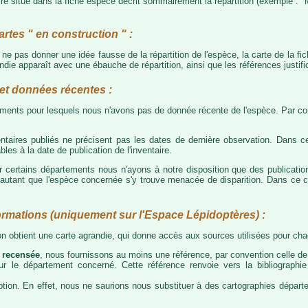
e situé dans la fiche espèce décrit sommairement la répartition (exemple : "M
artes " en construction " :
e ne pas donner une idée fausse de la répartition de l'espèce, la carte de la f
die apparaît avec une ébauche de répartition, ainsi que les références justific
t données récentes :
tements pour lesquels nous n'avons pas de donnée récente de l'espèce. Par con
taires publiés ne précisent pas les dates de dernière observation. Dans ce
les à la date de publication de l'inventaire.
ur certains départements nous n'ayons à notre disposition que des publicati
our autant que l'espèce concernée s'y trouve menacée de disparition. Dans c
ormations (uniquement sur l'Espace Lépidoptères) :
 on obtient une carte agrandie, qui donne accès aux sources utilisées pour c
 recensée
, nous fournissons au moins une référence, par convention celle de 
 sur le département concerné. Cette référence renvoie vers la bibliograph
tion. En effet, nous ne saurions nous substituer à des cartographies départeme