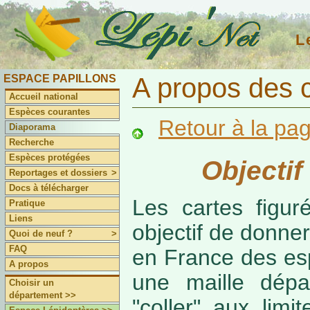
L
ESPACE PAPILLONS
A propos des 
Accueil national
Espèces courantes
Retour à la pa
Diaporama
Recherche
Espèces protégées
Objectif
Reportages et dossiers
>
Docs à télécharger
Les cartes figur
Pratique
Liens
objectif de donner
Quoi de neuf ?
>
FAQ
en France des es
A propos
une maille dépa
Choisir un
département >>
"coller" aux limi