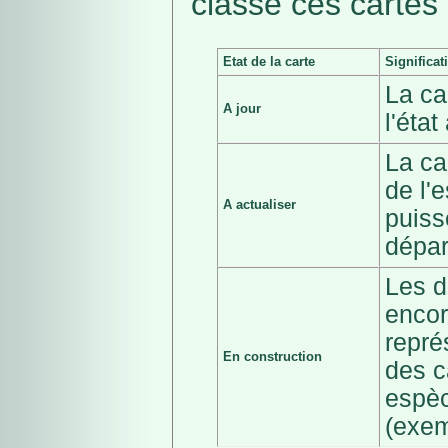
classé ces cartes 
Etat de la carte
Significat
La ca
A jour
l'éta
La ca
de l'
A actualiser
puiss
dépar
Les d
encor
repré
En construction
des c
espèc
(exem