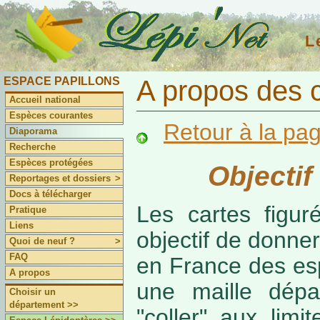
L
ESPACE PAPILLONS
A propos des 
Accueil national
Espèces courantes
Retour à la pa
Diaporama
Recherche
Espèces protégées
Objectif
Reportages et dossiers
>
Docs à télécharger
Les cartes figur
Pratique
Liens
objectif de donner
Quoi de neuf ?
>
FAQ
en France des es
A propos
une maille dépa
Choisir un
département >>
"coller" aux limi