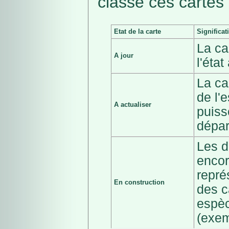
classé ces cartes 
Etat de la carte
Significat
La ca
A jour
l'éta
La ca
de l'
A actualiser
puiss
dépar
Les d
encor
repré
En construction
des c
espèc
(exem