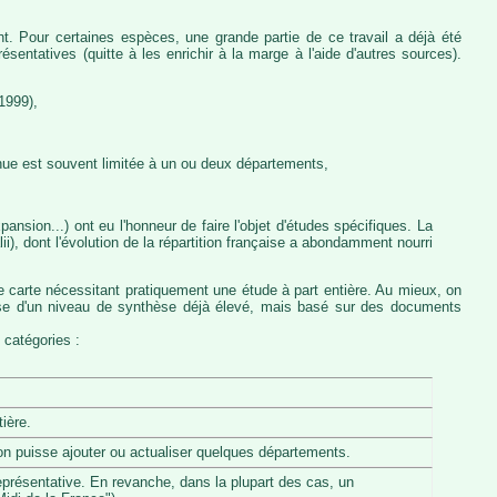
nt. Pour certaines espèces, une grande partie de ce travail a déjà été
entatives (quitte à les enrichir à la marge à l'aide d'autres sources).
1999),
nue est souvent limitée à un ou deux départements,
ansion...) ont eu l'honneur de faire l'objet d'études spécifiques. La
, dont l'évolution de la répartition française a abondamment nourri
e carte nécessitant pratiquement une étude à part entière. Au mieux, on
pose d'un niveau de synthèse déjà élevé, mais basé sur des documents
 catégories :
ière.
u'on puisse ajouter ou actualiser quelques départements.
eprésentative. En revanche, dans la plupart des cas, un