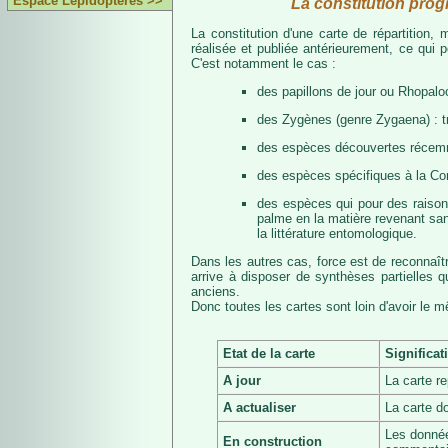
Espace Lépidoptères >>
La constitution prog
La constitution d'une carte de répartition
réalisée et publiée antérieurement, ce qui 
C'est notamment le cas :
des papillons de jour ou Rhopalo
des Zygènes (genre Zygaena) : 
des espèces découvertes récemmen
des espèces spécifiques à la Co
des espèces qui pour des raisons 
palme en la matière revenant san
la littérature entomologique.
Dans les autres cas, force est de reconnaît
arrive à disposer de synthèses partielles
anciens.
Donc toutes les cartes sont loin d'avoir le 
Etat de la carte
Significat
A jour
La carte r
A actualiser
La carte d
Les donnée
En construction