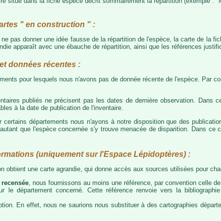
e situé dans la fiche espèce décrit sommairement la répartition (exemple : "M
artes " en construction " :
e ne pas donner une idée fausse de la répartition de l'espèce, la carte de la f
die apparaît avec une ébauche de répartition, ainsi que les références justific
t données récentes :
tements pour lesquels nous n'avons pas de donnée récente de l'espèce. Par con
taires publiés ne précisent pas les dates de dernière observation. Dans ce
les à la date de publication de l'inventaire.
ur certains départements nous n'ayons à notre disposition que des publicati
our autant que l'espèce concernée s'y trouve menacée de disparition. Dans c
ormations (uniquement sur l'Espace Lépidoptères) :
 on obtient une carte agrandie, qui donne accès aux sources utilisées pour c
 recensée
, nous fournissons au moins une référence, par convention celle de 
 sur le département concerné. Cette référence renvoie vers la bibliograph
tion. En effet, nous ne saurions nous substituer à des cartographies départeme