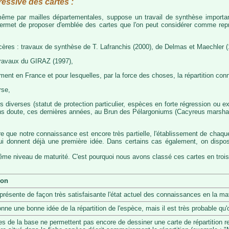
ressive des cartes :
, même par mailles départementales, suppose un travail de synthèse importa
permet de proposer d'emblée des cartes que l'on peut considérer comme représ
cères : travaux de synthèse de T. Lafranchis (2000), de Delmas et Maechler (
travaux du GIRAZ (1997),
t en France et pour lesquelles, par la force des choses, la répartition con
rse,
diverses (statut de protection particulier, espèces en forte régression ou exp
s doute, ces dernières années, au Brun des Pélargoniums (Cacyreus marshalii)
re que notre connaissance est encore très partielle, l'établissement de chaqu
 qui donnent déjà une première idée. Dans certains cas également, on dis
même niveau de maturité. C'est pourquoi nous avons classé ces cartes en trois
ion
eprésente de façon très satisfaisante l'état actuel des connaissances en la mat
onne une bonne idée de la répartition de l'espèce, mais il est très probable q
s de la base ne permettent pas encore de dessiner une carte de répartition r