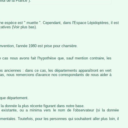
idi de la France").
iche espèce est " muette ". Cependant, dans l'Espace Lépidoptères, il est
atives (Voir plus bas).
vention, l'année 1980 est prise pour charnière.
 cas nous avons fait l'hypothèse que, sauf mention contraire, les
ons anciennes : dans ce cas, les départements apparaîtront en vert
e cas, nous remercions d'avance nos correspondants de nous aider à
haque département.
la donnée la plus récente figurant dans notre base.
ie existante, ou a minima vers le nom de l'observateur (si la donnée
ntales. Toutefois, pour les personnes qui souhaitent aller plus loin, il