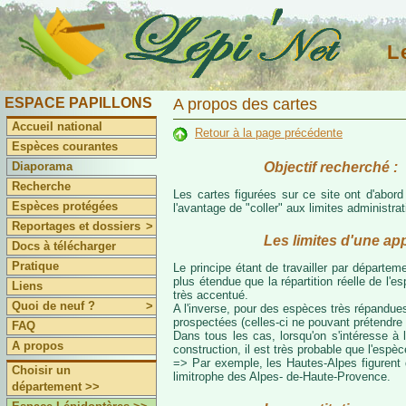
L
ESPACE PAPILLONS
A propos des cartes
Accueil national
Retour à la page précédente
Espèces courantes
Objectif recherché :
Diaporama
Recherche
Les cartes figurées sur ce site ont d'abor
Espèces protégées
l'avantage de "coller" aux limites administr
Reportages et dossiers
>
Les limites d'une ap
Docs à télécharger
Pratique
Le principe étant de travailler par départeme
plus étendue que la répartition réelle de l'
Liens
très accentué.
Quoi de neuf ?
>
A l'inverse, pour des espèces très répandues
prospectées (celles-ci ne pouvant prétendre 
FAQ
Dans tous les cas, lorsqu'on s'intéresse à l
A propos
construction, il est très probable que l'espè
=> Par exemple, les Hautes-Alpes figurent da
Choisir un
limitrophe des Alpes- de-Haute-Provence.
département >>