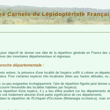
es Carnets du Lépidoptériste Françai
d pour objectif de donner une idée de la répartition générale en France de
atives des inventaires départementaux et régionaux.
proche départementale :
nts entiers, la présence d'une localité de l'espèce suffit à colorer un départem
espèce. Pour certaines espèces très localisées (liées aux hautes altitudes, o
 ou peu exigeantes écologiquement, l'aire de répartition figurée peut donner
couvrir l'ensemble des localités habitées par l'espèce).
a répartition d'une espèce, il y a lieu d'être prudent sur les départements de
ce soit totalement absente d'une partie significative de ces départements.
ns la répartition de l'Echiquier d'Occitanie (Melanargia occitanica), mais e