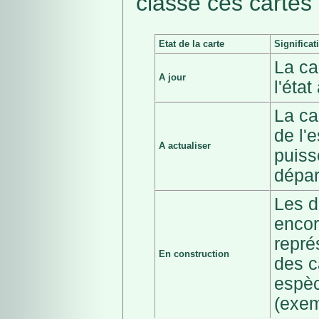
classé ces cartes 
Etat de la carte
Significat
La ca
A jour
l'éta
La ca
de l'
A actualiser
puiss
dépar
Les d
encor
repré
En construction
des c
espèc
(exem