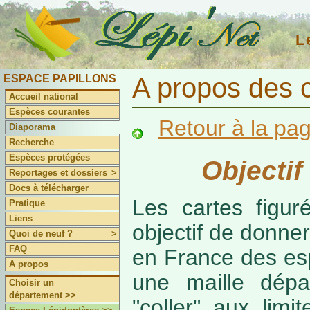
L
ESPACE PAPILLONS
A propos des 
Accueil national
Espèces courantes
Retour à la pa
Diaporama
Recherche
Espèces protégées
Objectif
Reportages et dossiers
>
Docs à télécharger
Les cartes figur
Pratique
Liens
objectif de donner
Quoi de neuf ?
>
FAQ
en France des es
A propos
une maille dépa
Choisir un
département >>
"coller" aux limi