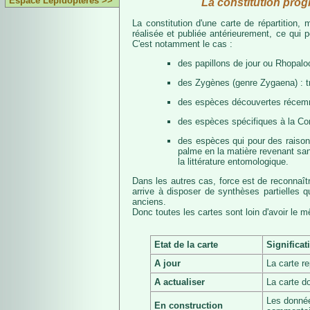
Espace Lépidoptères >>
La constitution prog
La constitution d'une carte de répartition
réalisée et publiée antérieurement, ce qui 
C'est notamment le cas :
des papillons de jour ou Rhopalo
des Zygènes (genre Zygaena) : 
des espèces découvertes récemmen
des espèces spécifiques à la Co
des espèces qui pour des raisons 
palme en la matière revenant san
la littérature entomologique.
Dans les autres cas, force est de reconnaît
arrive à disposer de synthèses partielles
anciens.
Donc toutes les cartes sont loin d'avoir le 
Etat de la carte
Significat
A jour
La carte r
A actualiser
La carte d
Les donnée
En construction