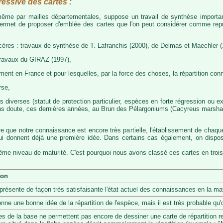
ressive des cartes :
, même par mailles départementales, suppose un travail de synthèse importa
permet de proposer d'emblée des cartes que l'on peut considérer comme représ
cères : travaux de synthèse de T. Lafranchis (2000), de Delmas et Maechler (
travaux du GIRAZ (1997),
t en France et pour lesquelles, par la force des choses, la répartition con
rse,
diverses (statut de protection particulier, espèces en forte régression ou exp
s doute, ces dernières années, au Brun des Pélargoniums (Cacyreus marshalii)
re que notre connaissance est encore très partielle, l'établissement de chaqu
 qui donnent déjà une première idée. Dans certains cas également, on dis
même niveau de maturité. C'est pourquoi nous avons classé ces cartes en trois
ion
eprésente de façon très satisfaisante l'état actuel des connaissances en la mat
onne une bonne idée de la répartition de l'espèce, mais il est très probable q
s de la base ne permettent pas encore de dessiner une carte de répartition r