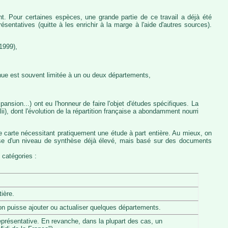
nt. Pour certaines espèces, une grande partie de ce travail a déjà été
entatives (quitte à les enrichir à la marge à l'aide d'autres sources).
1999),
nue est souvent limitée à un ou deux départements,
ansion...) ont eu l'honneur de faire l'objet d'études spécifiques. La
, dont l'évolution de la répartition française a abondamment nourri
e carte nécessitant pratiquement une étude à part entière. Au mieux, on
pose d'un niveau de synthèse déjà élevé, mais basé sur des documents
 catégories :
ière.
u'on puisse ajouter ou actualiser quelques départements.
eprésentative. En revanche, dans la plupart des cas, un