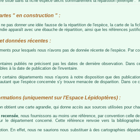
e situé dans la fiche espèce décrit sommairement la répartition (exemple : "M
artes " en construction " :
e ne pas donner une idée fausse de la répartition de l'espèce, la carte de la f
die apparaît avec une ébauche de répartition, ainsi que les références justific
t données récentes :
tements pour lesquels nous n'avons pas de donnée récente de l'espèce. Par con
taires publiés ne précisent pas les dates de dernière observation. Dans ce
les à la date de publication de l'inventaire.
ur certains départements nous n'ayons à notre disposition que des publicati
our autant que l'espèce concernée s'y trouve menacée de disparition. Dans c
ormations (uniquement sur l'Espace Lépidoptères) :
 on obtient une carte agrandie, qui donne accès aux sources utilisées pour c
 recensée
, nous fournissons au moins une référence, par convention celle de 
 sur le département concerné. Cette référence renvoie vers la bibliograph
tion. En effet, nous ne saurions nous substituer à des cartographies départeme