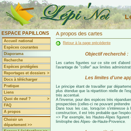
L
ESPACE PAPILLONS
A propos des cartes
Accueil national
Retour à la page précédente
Espèces courantes
Objectif recherché :
Diaporama
Recherche
Les cartes figurées sur ce site ont d'abor
Espèces protégées
l'avantage de "coller" aux limites administr
Reportages et dossiers
>
Les limites d'une ap
Docs à télécharger
Pratique
Le principe étant de travailler par départeme
plus étendue que la répartition réelle de l'
Liens
très accentué.
Quoi de neuf ?
>
A l'inverse, pour des espèces très répandues
prospectées (celles-ci ne pouvant prétendre 
FAQ
Dans tous les cas, lorsqu'on s'intéresse à l
A propos
construction, il est très probable que l'espè
=> Par exemple, les Hautes-Alpes figurent da
Choisir un
limitrophe des Alpes- de-Haute-Provence.
département >>