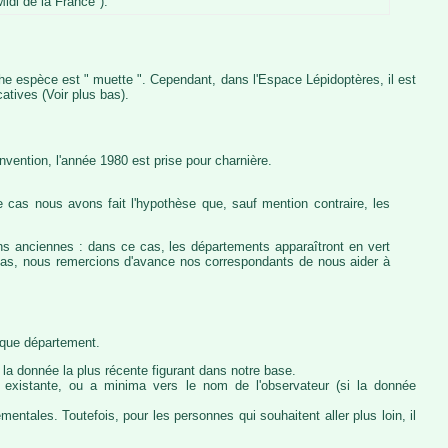
idi de la France").
iche espèce est " muette ". Cependant, dans l'Espace Lépidoptères, il est
atives (Voir plus bas).
vention, l'année 1980 est prise pour charnière.
 cas nous avons fait l'hypothèse que, sauf mention contraire, les
ons anciennes : dans ce cas, les départements apparaîtront en vert
e cas, nous remercions d'avance nos correspondants de nous aider à
haque département.
la donnée la plus récente figurant dans notre base.
ie existante, ou a minima vers le nom de l'observateur (si la donnée
ntales. Toutefois, pour les personnes qui souhaitent aller plus loin, il