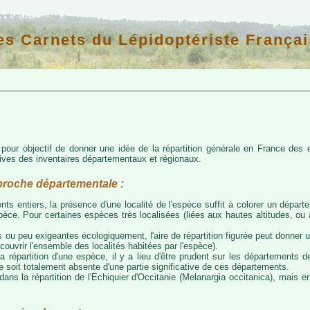
es Carnets du Lépidoptériste Françai
d pour objectif de donner une idée de la répartition générale en France de
atives des inventaires départementaux et régionaux.
proche départementale :
nts entiers, la présence d'une localité de l'espèce suffit à colorer un départem
espèce. Pour certaines espèces très localisées (liées aux hautes altitudes, o
 ou peu exigeantes écologiquement, l'aire de répartition figurée peut donner
couvrir l'ensemble des localités habitées par l'espèce).
a répartition d'une espèce, il y a lieu d'être prudent sur les départements de
ce soit totalement absente d'une partie significative de ces départements.
ns la répartition de l'Echiquier d'Occitanie (Melanargia occitanica), mais e