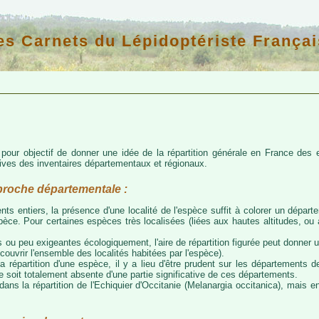
es Carnets du Lépidoptériste Françai
d pour objectif de donner une idée de la répartition générale en France de
atives des inventaires départementaux et régionaux.
proche départementale :
nts entiers, la présence d'une localité de l'espèce suffit à colorer un départem
espèce. Pour certaines espèces très localisées (liées aux hautes altitudes, o
 ou peu exigeantes écologiquement, l'aire de répartition figurée peut donner
couvrir l'ensemble des localités habitées par l'espèce).
a répartition d'une espèce, il y a lieu d'être prudent sur les départements de
ce soit totalement absente d'une partie significative de ces départements.
ns la répartition de l'Echiquier d'Occitanie (Melanargia occitanica), mais e