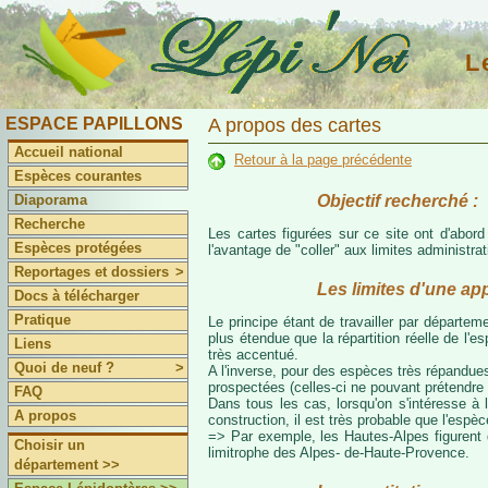
L
ESPACE PAPILLONS
A propos des cartes
Accueil national
Retour à la page précédente
Espèces courantes
Objectif recherché :
Diaporama
Recherche
Les cartes figurées sur ce site ont d'abor
Espèces protégées
l'avantage de "coller" aux limites administr
Reportages et dossiers
>
Les limites d'une ap
Docs à télécharger
Pratique
Le principe étant de travailler par départeme
plus étendue que la répartition réelle de l'
Liens
très accentué.
Quoi de neuf ?
>
A l'inverse, pour des espèces très répandues
prospectées (celles-ci ne pouvant prétendre 
FAQ
Dans tous les cas, lorsqu'on s'intéresse à l
A propos
construction, il est très probable que l'espè
=> Par exemple, les Hautes-Alpes figurent da
Choisir un
limitrophe des Alpes- de-Haute-Provence.
département >>