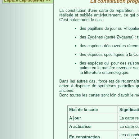
Espace Lépidoptères >>
La constitution prog
La constitution d'une carte de répartition
réalisée et publiée antérieurement, ce qui 
C'est notamment le cas :
des papillons de jour ou Rhopalo
des Zygènes (genre Zygaena) : 
des espèces découvertes récemmen
des espèces spécifiques à la Co
des espèces qui pour des raisons 
palme en la matière revenant san
la littérature entomologique.
Dans les autres cas, force est de reconnaît
arrive à disposer de synthèses partielles
anciens.
Donc toutes les cartes sont loin d'avoir le 
Etat de la carte
Significat
A jour
La carte r
A actualiser
La carte d
Les donnée
En construction