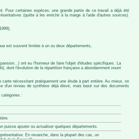
nt. Pour certaines espèces, une grande partie de ce travail a déjà été
entatives (quitte à les enrichir à la marge à l'aide d'autres sources).
1999),
nue est souvent limitée à un ou deux départements,
ansion...) ont eu l'honneur de faire l'objet d'études spécifiques. La
, dont l'évolution de la répartition française a abondamment nourri
e carte nécessitant pratiquement une étude à part entière. Au mieux, on
pose d'un niveau de synthèse déjà élevé, mais basé sur des documents
 catégories :
ière.
u'on puisse ajouter ou actualiser quelques départements.
eprésentative. En revanche, dans la plupart des cas, un