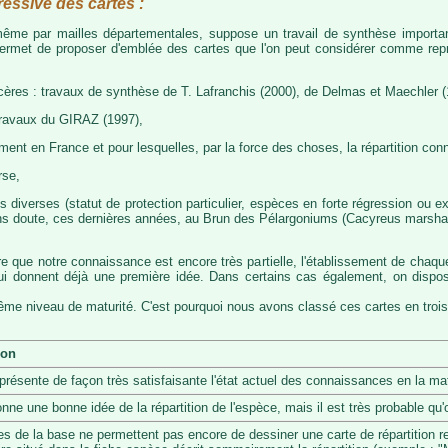
ressive des cartes :
, même par mailles départementales, suppose un travail de synthèse importa
permet de proposer d'emblée des cartes que l'on peut considérer comme représ
cères : travaux de synthèse de T. Lafranchis (2000), de Delmas et Maechler (
travaux du GIRAZ (1997),
t en France et pour lesquelles, par la force des choses, la répartition con
rse,
diverses (statut de protection particulier, espèces en forte régression ou exp
s doute, ces dernières années, au Brun des Pélargoniums (Cacyreus marshalii)
re que notre connaissance est encore très partielle, l'établissement de chaqu
 qui donnent déjà une première idée. Dans certains cas également, on dis
même niveau de maturité. C'est pourquoi nous avons classé ces cartes en trois
ion
eprésente de façon très satisfaisante l'état actuel des connaissances en la mat
onne une bonne idée de la répartition de l'espèce, mais il est très probable q
s de la base ne permettent pas encore de dessiner une carte de répartition r