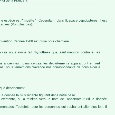
idi de la France").
iche espèce est " muette ". Cependant, dans l'Espace Lépidoptères, il est
atives (Voir plus bas).
vention, l'année 1980 est prise pour charnière.
 cas nous avons fait l'hypothèse que, sauf mention contraire, les
ons anciennes : dans ce cas, les départements apparaîtront en vert
e cas, nous remercions d'avance nos correspondants de nous aider à
haque département.
la donnée la plus récente figurant dans notre base.
ie existante, ou a minima vers le nom de l'observateur (si la donnée
ntales. Toutefois, pour les personnes qui souhaitent aller plus loin, il