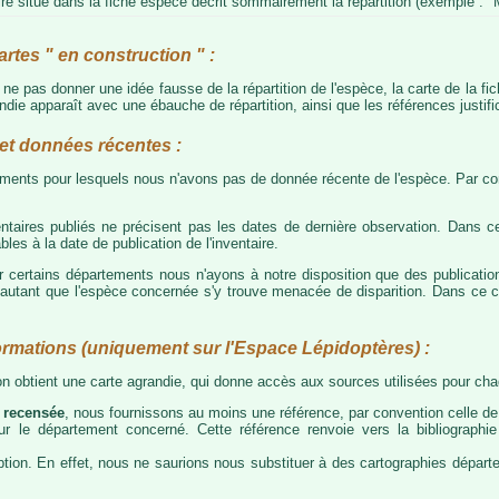
e situé dans la fiche espèce décrit sommairement la répartition (exemple : "M
artes " en construction " :
e ne pas donner une idée fausse de la répartition de l'espèce, la carte de la f
die apparaît avec une ébauche de répartition, ainsi que les références justific
t données récentes :
tements pour lesquels nous n'avons pas de donnée récente de l'espèce. Par con
taires publiés ne précisent pas les dates de dernière observation. Dans ce
les à la date de publication de l'inventaire.
ur certains départements nous n'ayons à notre disposition que des publicati
our autant que l'espèce concernée s'y trouve menacée de disparition. Dans c
ormations (uniquement sur l'Espace Lépidoptères) :
 on obtient une carte agrandie, qui donne accès aux sources utilisées pour c
 recensée
, nous fournissons au moins une référence, par convention celle de 
 sur le département concerné. Cette référence renvoie vers la bibliograph
tion. En effet, nous ne saurions nous substituer à des cartographies départeme