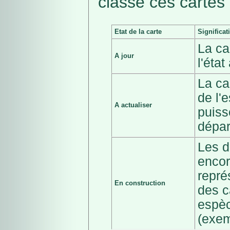
classé ces cartes 
Etat de la carte
Significat
La ca
A jour
l'éta
La ca
de l'
A actualiser
puiss
dépar
Les d
encor
repré
En construction
des c
espèc
(exem