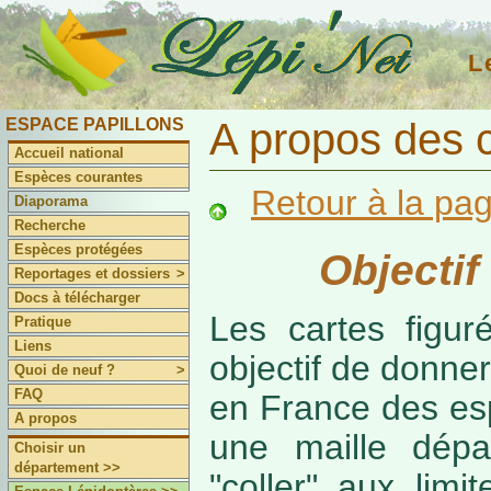
L
ESPACE PAPILLONS
A propos des 
Accueil national
Espèces courantes
Retour à la pa
Diaporama
Recherche
Espèces protégées
Objectif
Reportages et dossiers
>
Docs à télécharger
Les cartes figur
Pratique
Liens
objectif de donner
Quoi de neuf ?
>
FAQ
en France des es
A propos
une maille dépa
Choisir un
département >>
"coller" aux limi