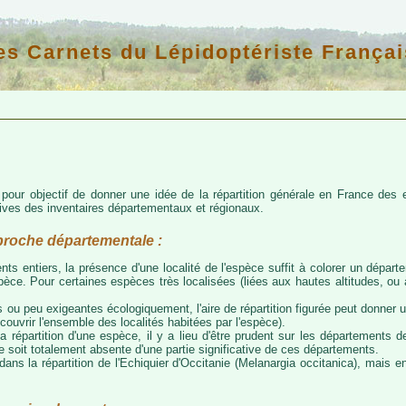
es Carnets du Lépidoptériste Françai
d pour objectif de donner une idée de la répartition générale en France de
atives des inventaires départementaux et régionaux.
proche départementale :
nts entiers, la présence d'une localité de l'espèce suffit à colorer un départem
espèce. Pour certaines espèces très localisées (liées aux hautes altitudes, o
 ou peu exigeantes écologiquement, l'aire de répartition figurée peut donner
couvrir l'ensemble des localités habitées par l'espèce).
a répartition d'une espèce, il y a lieu d'être prudent sur les départements de
ce soit totalement absente d'une partie significative de ces départements.
ns la répartition de l'Echiquier d'Occitanie (Melanargia occitanica), mais e