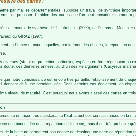
ressive des cartes :
, même par mailles départementales, suppose un travail de synthèse importa
permet de proposer d'emblée des cartes que l'on peut considérer comme représ
cères : travaux de synthèse de T. Lafranchis (2000), de Delmas et Maechler (
travaux du GIRAZ (1997),
t en France et pour lesquelles, par la force des choses, la répartition con
rse,
diverses (statut de protection particulier, espèces en forte régression ou exp
s doute, ces dernières années, au Brun des Pélargoniums (Cacyreus marshalii)
re que notre connaissance est encore très partielle, l'établissement de chaqu
 qui donnent déjà une première idée. Dans certains cas également, on dis
même niveau de maturité. C'est pourquoi nous avons classé ces cartes en trois
ion
eprésente de façon très satisfaisante l'état actuel des connaissances en la mat
onne une bonne idée de la répartition de l'espèce, mais il est très probable q
s de la base ne permettent pas encore de dessiner une carte de répartition r