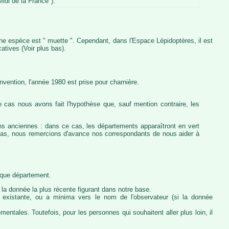
idi de la France").
iche espèce est " muette ". Cependant, dans l'Espace Lépidoptères, il est
atives (Voir plus bas).
vention, l'année 1980 est prise pour charnière.
 cas nous avons fait l'hypothèse que, sauf mention contraire, les
ons anciennes : dans ce cas, les départements apparaîtront en vert
e cas, nous remercions d'avance nos correspondants de nous aider à
haque département.
la donnée la plus récente figurant dans notre base.
ie existante, ou a minima vers le nom de l'observateur (si la donnée
ntales. Toutefois, pour les personnes qui souhaitent aller plus loin, il