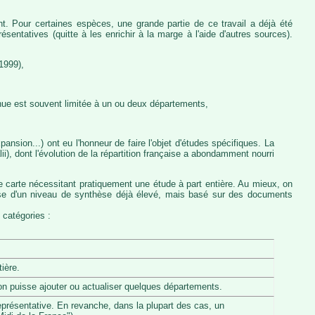
nt. Pour certaines espèces, une grande partie de ce travail a déjà été
entatives (quitte à les enrichir à la marge à l'aide d'autres sources).
1999),
nue est souvent limitée à un ou deux départements,
ansion...) ont eu l'honneur de faire l'objet d'études spécifiques. La
, dont l'évolution de la répartition française a abondamment nourri
e carte nécessitant pratiquement une étude à part entière. Au mieux, on
pose d'un niveau de synthèse déjà élevé, mais basé sur des documents
 catégories :
ière.
u'on puisse ajouter ou actualiser quelques départements.
eprésentative. En revanche, dans la plupart des cas, un