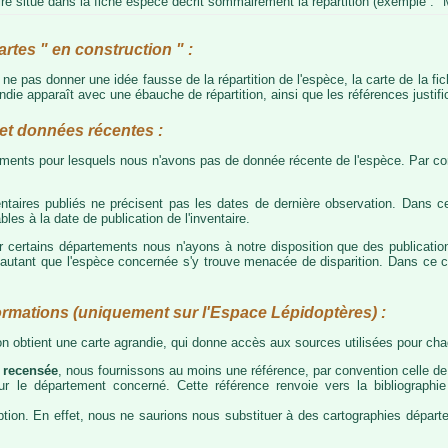
e situé dans la fiche espèce décrit sommairement la répartition (exemple : "M
artes " en construction " :
e ne pas donner une idée fausse de la répartition de l'espèce, la carte de la f
die apparaît avec une ébauche de répartition, ainsi que les références justific
t données récentes :
tements pour lesquels nous n'avons pas de donnée récente de l'espèce. Par con
taires publiés ne précisent pas les dates de dernière observation. Dans ce
les à la date de publication de l'inventaire.
ur certains départements nous n'ayons à notre disposition que des publicati
our autant que l'espèce concernée s'y trouve menacée de disparition. Dans c
ormations (uniquement sur l'Espace Lépidoptères) :
 on obtient une carte agrandie, qui donne accès aux sources utilisées pour c
 recensée
, nous fournissons au moins une référence, par convention celle de 
 sur le département concerné. Cette référence renvoie vers la bibliograph
tion. En effet, nous ne saurions nous substituer à des cartographies départeme