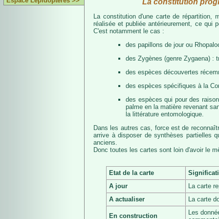
Espace Lépidoptères >>
La constitution prog
La constitution d'une carte de répartition
réalisée et publiée antérieurement, ce qui 
C'est notamment le cas :
des papillons de jour ou Rhopalo
des Zygènes (genre Zygaena) : 
des espèces découvertes récemmen
des espèces spécifiques à la Co
des espèces qui pour des raisons 
palme en la matière revenant san
la littérature entomologique.
Dans les autres cas, force est de reconnaît
arrive à disposer de synthèses partielles
anciens.
Donc toutes les cartes sont loin d'avoir le 
Etat de la carte
Significat
A jour
La carte r
A actualiser
La carte d
Les donnée
En construction