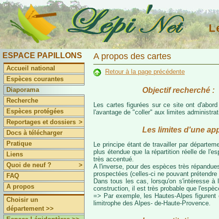
L
ESPACE PAPILLONS
A propos des cartes
Accueil national
Retour à la page précédente
Espèces courantes
Objectif recherché :
Diaporama
Recherche
Les cartes figurées sur ce site ont d'abor
Espèces protégées
l'avantage de "coller" aux limites administr
Reportages et dossiers
>
Les limites d'une ap
Docs à télécharger
Pratique
Le principe étant de travailler par départeme
plus étendue que la répartition réelle de l'
Liens
très accentué.
Quoi de neuf ?
>
A l'inverse, pour des espèces très répandues
prospectées (celles-ci ne pouvant prétendre 
FAQ
Dans tous les cas, lorsqu'on s'intéresse à l
A propos
construction, il est très probable que l'espè
=> Par exemple, les Hautes-Alpes figurent da
Choisir un
limitrophe des Alpes- de-Haute-Provence.
département >>