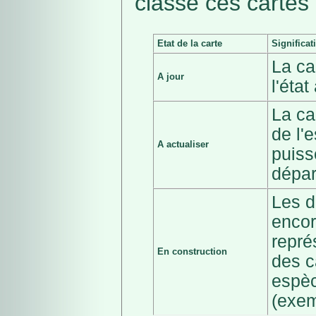
classé ces cartes 
Etat de la carte
Significat
La ca
A jour
l'éta
La ca
de l'
A actualiser
puiss
dépar
Les d
encor
repré
En construction
des c
espèc
(exem