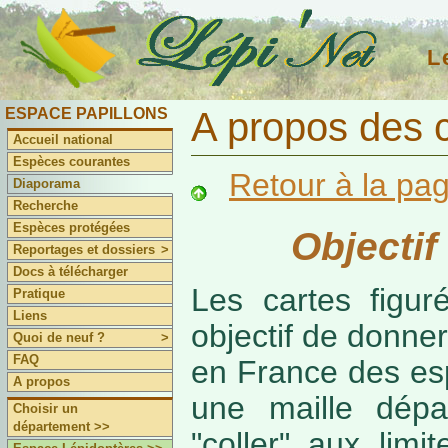
L
ESPACE PAPILLONS
A propos des 
Accueil national
Espèces courantes
Retour à la pa
Diaporama
Recherche
Espèces protégées
Objectif
Reportages et dossiers
>
Docs à télécharger
Les cartes figur
Pratique
Liens
objectif de donner
Quoi de neuf ?
>
FAQ
en France des es
A propos
une maille dépa
Choisir un
département >>
"coller" aux limi