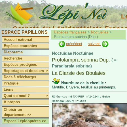
L
Carnets du Lépidoptériste Franç
ESPACE PAPILLONS
Espèces françaises
>
Noctuelles
>
Protolampra sobrina (Dup.)
Accueil national
|
précédent
suivant
Espèces courantes
Diaporama
Noctuidae Noctuinae
Recherche
Protolampra sobrina Dup.
( =
Espèces protégées
Paradiarsia sobrina)
Reportages et dossiers
>
La Diarsie des Boulaies
Docs à télécharger
Nourriture de la chenille :
Pratique
Myrtille, Bruyère, feuillus au printemps.
Liens
Quoi de neuf ?
>
Références : Id TAXREF : n°249244 / Guide
Robineau (2007) : n°1545
A propos
Choisir un
département >>
Espace Lépidoptères >>