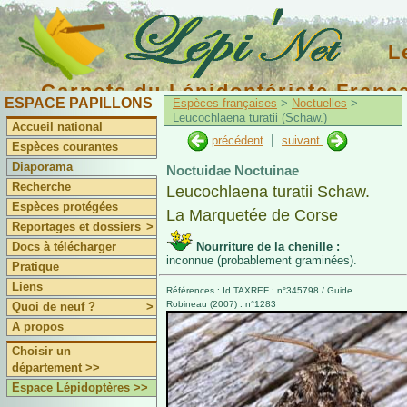
L
Carnets du Lépidoptériste Franç
ESPACE PAPILLONS
Espèces françaises
>
Noctuelles
>
Leucochlaena turatii (Schaw.)
Accueil national
|
précédent
suivant
Espèces courantes
Diaporama
Noctuidae Noctuinae
Recherche
Leucochlaena turatii Schaw.
Espèces protégées
La Marquetée de Corse
Reportages et dossiers
>
Docs à télécharger
Nourriture de la chenille :
inconnue (probablement graminées).
Pratique
Liens
Références : Id TAXREF : n°345798 / Guide
Robineau (2007) : n°1283
Quoi de neuf ?
>
A propos
Choisir un
département >>
Espace Lépidoptères >>