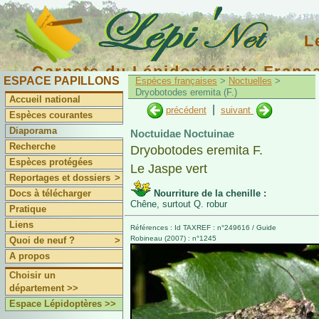
L
Carnets du Lépidoptériste Franç
ESPACE PAPILLONS
Espèces françaises
>
Noctuelles
>
Dryobotodes eremita (F.)
Accueil national
|
précédent
suivant
Espèces courantes
Diaporama
Noctuidae Noctuinae
Recherche
Dryobotodes eremita F.
Espèces protégées
Le Jaspe vert
Reportages et dossiers
>
Docs à télécharger
Nourriture de la chenille :
Chêne, surtout Q. robur
Pratique
Liens
Références : Id TAXREF : n°249616 / Guide
Robineau (2007) : n°1245
Quoi de neuf ?
>
A propos
Choisir un
département >>
Espace Lépidoptères >>