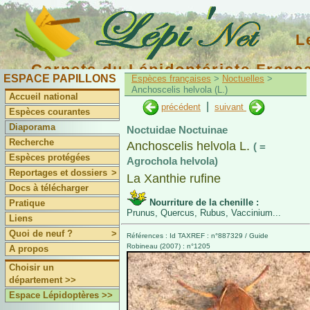
L
Carnets du Lépidoptériste Franç
ESPACE PAPILLONS
Espèces françaises
>
Noctuelles
>
Anchoscelis helvola (L.)
Accueil national
|
précédent
suivant
Espèces courantes
Diaporama
Noctuidae Noctuinae
Recherche
Anchoscelis helvola L.
( =
Espèces protégées
Agrochola helvola)
Reportages et dossiers
>
La Xanthie rufine
Docs à télécharger
Nourriture de la chenille :
Pratique
Prunus, Quercus, Rubus, Vaccinium...
Liens
Quoi de neuf ?
>
Références : Id TAXREF : n°887329 / Guide
Robineau (2007) : n°1205
A propos
Choisir un
département >>
Espace Lépidoptères >>