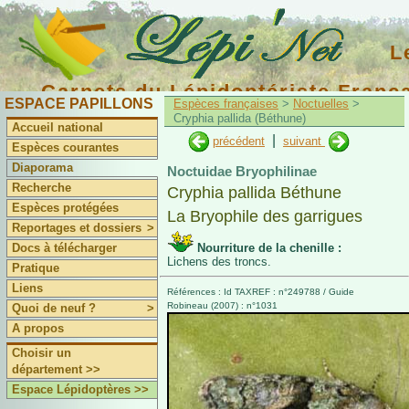
L
Carnets du Lépidoptériste Franç
ESPACE PAPILLONS
Espèces françaises
>
Noctuelles
>
Cryphia pallida (Béthune)
Accueil national
|
précédent
suivant
Espèces courantes
Diaporama
Noctuidae Bryophilinae
Recherche
Cryphia pallida Béthune
Espèces protégées
La Bryophile des garrigues
Reportages et dossiers
>
Docs à télécharger
Nourriture de la chenille :
Lichens des troncs.
Pratique
Liens
Références : Id TAXREF : n°249788 / Guide
Robineau (2007) : n°1031
Quoi de neuf ?
>
A propos
Choisir un
département >>
Espace Lépidoptères >>