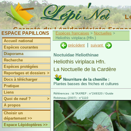
L
Carnets du Lépidoptériste Franç
ESPACE PAPILLONS
Espèces françaises
>
Noctuelles
>
Heliothis viriplaca (Hfn.)
Accueil national
|
précédent
suivant
Espèces courantes
Diaporama
Noctuidae Heliothinae
Recherche
Heliothis viriplaca Hfn.
Espèces protégées
La Noctuelle de la Cardère
Reportages et dossiers
>
Docs à télécharger
Nourriture de la chenille :
Plantes basses des friches et cultures
Pratique
Liens
Références : Id TAXREF : n°249320 / Guide
Robineau (2007) : n°1110
Quoi de neuf ?
>
A propos
Choisir un
département >>
Espace Lépidoptères >>