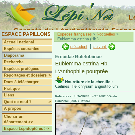
L
Carnets du Lépidoptériste Franç
ESPACE PAPILLONS
Espèces françaises
>
Noctuelles
>
Eublemma ostrina (Hb.)
Accueil national
|
précédent
suivant
Espèces courantes
Diaporama
Erebidae Boletobiinae
Recherche
Eublemma ostrina Hb.
Espèces protégées
L'Anthophile pourprée
Reportages et dossiers
>
Docs à télécharger
Nourriture de la chenille :
Carlines, Helichrysum angustifolium
Pratique
Liens
Références : Id TAXREF : n°249682 / Guide
Robineau (2007) : n°953
Quoi de neuf ?
>
A propos
Choisir un
département >>
Espace Lépidoptères >>