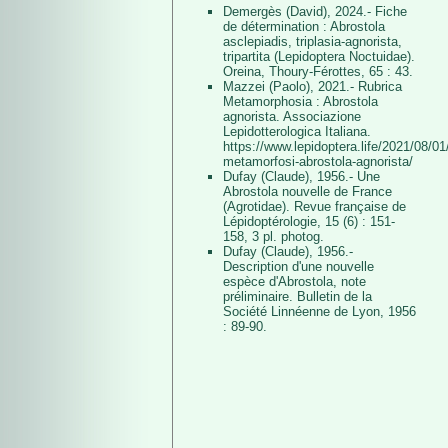
Demergès (David), 2024.- Fiche
de détermination : Abrostola
asclepiadis, triplasia-agnorista,
tripartita (Lepidoptera Noctuidae).
Oreina, Thoury-Férottes, 65 : 43.
Mazzei (Paolo), 2021.- Rubrica
Metamorphosia : Abrostola
agnorista. Associazione
Lepidotterologica Italiana.
https://www.lepidoptera.life/2021/08/01/
metamorfosi-abrostola-agnorista/
Dufay (Claude), 1956.- Une
Abrostola nouvelle de France
(Agrotidae). Revue française de
Lépidoptérologie, 15 (6) : 151-
158, 3 pl. photog.
Dufay (Claude), 1956.-
Description d'une nouvelle
espèce d'Abrostola, note
préliminaire. Bulletin de la
Société Linnéenne de Lyon, 1956
: 89-90.