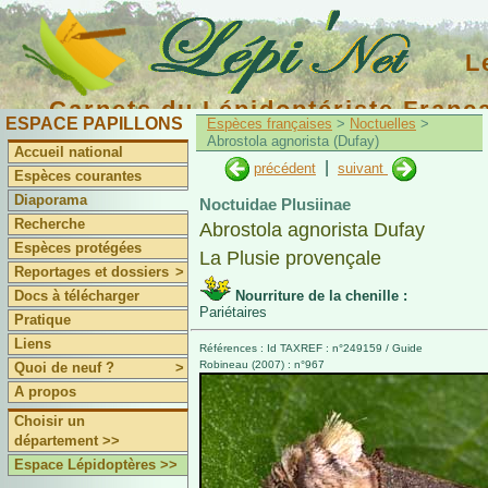
L
Carnets du Lépidoptériste Franç
ESPACE PAPILLONS
Espèces françaises
>
Noctuelles
>
Abrostola agnorista (Dufay)
Accueil national
|
précédent
suivant
Espèces courantes
Diaporama
Noctuidae Plusiinae
Recherche
Abrostola agnorista Dufay
Espèces protégées
La Plusie provençale
Reportages et dossiers
>
Docs à télécharger
Nourriture de la chenille :
Pariétaires
Pratique
Liens
Références : Id TAXREF : n°249159 / Guide
Robineau (2007) : n°967
Quoi de neuf ?
>
A propos
Choisir un
département >>
Espace Lépidoptères >>