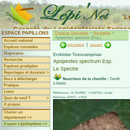
L
Carnets du Lépidoptériste Franç
ESPACE PAPILLONS
Espèces françaises
>
Noctuelles
>
Apopestes spectrum (Esp.)
Accueil national
|
précédent
suivant
Espèces courantes
Diaporama
Erebidae Toxocampinae
Recherche
Apopestes spectrum Esp.
Espèces protégées
Le Spectre
Reportages et dossiers
>
Docs à télécharger
Nourriture de la chenille :
Genêt
à balais
Pratique
Liens
Références : Id TAXREF : n°249783 / Guide
Robineau (2007) : n°919
Quoi de neuf ?
>
A propos
Choisir un
département >>
Espace Lépidoptères >>