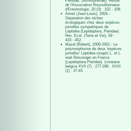
Pieridae, Dismorphiinae). Revue
de l'Association Roussillonnaise
d'Entomologie, 20 (3) : 102 - 108.
Amiet (Jean-Louis), 2004.-
Séparation des niches
écologiques chez deux espèces
jumelles sympatriques de
Leptidea (Lepidoptera, Pieridae).
Rev. Ecol. (Terre et Vie), 59 :
433 - 452.
Mazel (Robert), 2000-2001.- Le
polymorphisme de deux 'espèces
jumelles' Leptidea sinapis L. et L.
reali Reissinger en France
(Lepidoptera Pieridae). Linneana
belgica XVII (7) : 277-288 ; XVIII
(1) : 37-43.