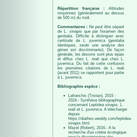
Répartition française :
Altitudes
moyennes (généralement au dessus
de 500 m) du midi.
Commentaires :
Ne peut être séparé
de L. sinapis que par l'examen des
genitalia. Difficile à distinguer avec
certitude de L. juvernica (genitalia
identiques, seule une analyse des
gènes est discriminante). De façon
générale, les dessins sont plus épais
et diffus chez L. reali que chez L.
juvernica. Du fait de cette confusion
les premières citations de L. reali
(avant 2011) se rapportent pour partie
à L. juvernica.
Bibliographie espèce :
Lafranchis (Tristan), 2015 -
2024.- Synthèse bibliographique
concernant Leptidea sinapis, L.
reali et L. juvernica. A télécharger
depuis
https://diatheo.weebly.com/leptidea-
sinapis.html
Mazel (Robert), 2016.- A la
recherche d'un critère écologique
pour la discrimination des