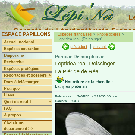
L
Carnets du Lépidoptériste Franç
ESPACE PAPILLONS
Espèces françaises
>
Rhopalocères
>
Leptidea reali (Reissinger)
Accueil national
|
précédent
suivant
Espèces courantes
Diaporama
Pieridae Dismorphiinae
Recherche
Leptidea reali Reissinger
Espèces protégées
La Piéride de Réal
Reportages et dossiers
>
Docs à télécharger
Nourriture de la chenille :
Lathyrus pratensis.
Pratique
Liens
Références : Id TAXREF : n°219835 / Guide
Robineau (2007) : -
Quoi de neuf ?
>
FAQ
A propos
Choisir un
département >>