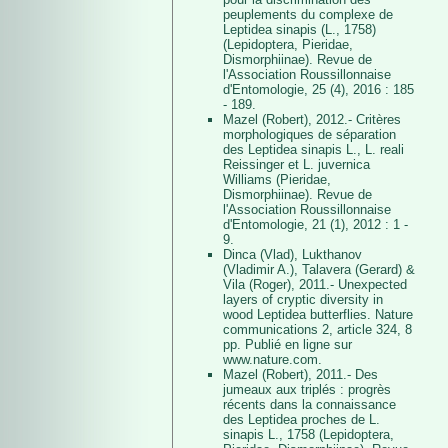
peuplements du complexe de
Leptidea sinapis (L., 1758)
(Lepidoptera, Pieridae,
Dismorphiinae). Revue de
l'Association Roussillonnaise
d'Entomologie, 25 (4), 2016 : 185
- 189.
Mazel (Robert), 2012.- Critères
morphologiques de séparation
des Leptidea sinapis L., L. reali
Reissinger et L. juvernica
Williams (Pieridae,
Dismorphiinae). Revue de
l'Association Roussillonnaise
d'Entomologie, 21 (1), 2012 : 1 -
9.
Dinca (Vlad), Lukthanov
(Vladimir A.), Talavera (Gerard) &
Vila (Roger), 2011.- Unexpected
layers of cryptic diversity in
wood Leptidea butterflies. Nature
communications 2, article 324, 8
pp. Publié en ligne sur
www.nature.com.
Mazel (Robert), 2011.- Des
jumeaux aux triplés : progrès
récents dans la connaissance
des Leptidea proches de L.
sinapis L., 1758 (Lepidoptera,