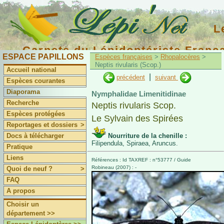
L
Carnets du Lépidoptériste Franç
ESPACE PAPILLONS
Espèces françaises
>
Rhopalocères
>
Neptis rivularis (Scop.)
Accueil national
|
précédent
suivant
Espèces courantes
Diaporama
Nymphalidae Limenitidinae
Recherche
Neptis rivularis Scop.
Espèces protégées
Le Sylvain des Spirées
Reportages et dossiers
>
Docs à télécharger
Nourriture de la chenille :
Filipendula, Spiraea, Aruncus.
Pratique
Liens
Références : Id TAXREF : n°53777 / Guide
Robineau (2007) : -
Quoi de neuf ?
>
FAQ
A propos
Choisir un
département >>