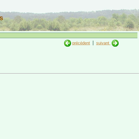
s
|
précédent
suivant