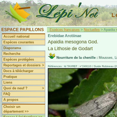
L
ESPACE PAPILLONS
Espèces françaises
>
Noctuelles
> Apaidia 
Erebidae Arctiinae
Accueil national
Apaidia mesogona God.
Espèces courantes
Diaporama
La Lithosie de Godart
Recherche
Nourriture de la chenille :
Mousses, Li
Espèces protégées
Reportages et dossiers
>
Références : Id TAXREF : n°249110 / Guide Robineau (2
Docs à télécharger
Pratique
Liens
Quoi de neuf ?
>
FAQ
A propos
Choisir un
département >>