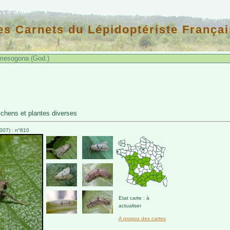
es Carnets du Lépidoptériste Françai
mesogona (God.)
chens et plantes diverses
007) : n°810
Etat carte : à
actualiser
A propos des cartes