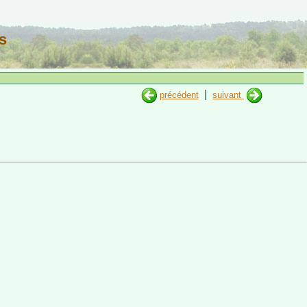
s
|
précédent
suivant