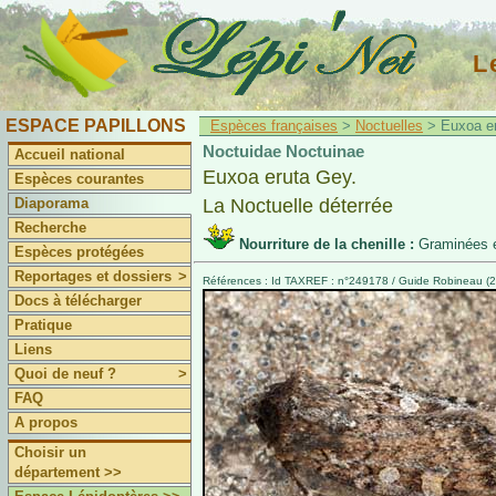
L
ESPACE PAPILLONS
Espèces françaises
>
Noctuelles
> Euxoa er
Noctuidae Noctuinae
Accueil national
Euxoa eruta Gey.
Espèces courantes
Diaporama
La Noctuelle déterrée
Recherche
Nourriture de la chenille :
Graminées e
Espèces protégées
Reportages et dossiers
>
Références : Id TAXREF : n°249178 / Guide Robineau (2
Docs à télécharger
Pratique
Liens
Quoi de neuf ?
>
FAQ
A propos
Choisir un
département >>