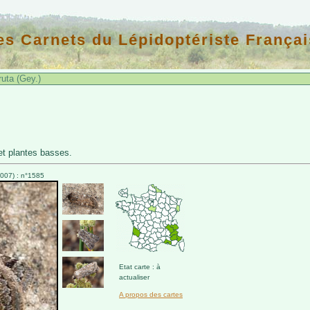
es Carnets du Lépidoptériste Françai
uta (Gey.)
t plantes basses.
007) : n°1585
Etat carte : à
actualiser
A propos des cartes