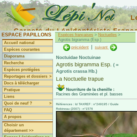
L
Carnets du Lépidoptériste Franç
ESPACE PAPILLONS
Espèces françaises
>
Noctuelles
>
Agrotis bigramma (Esp.)
Accueil national
|
précédent
suivant
Espèces courantes
Diaporama
Noctuidae Noctuinae
Recherche
Agrotis bigramma Esp.
( =
Espèces protégées
Agrotis crassa Hb.)
Reportages et dossiers
>
La Noctuelle trapue
Docs à télécharger
Nourriture de la chenille :
Pratique
Racines des Graminées et pl. basses
Liens
Quoi de neuf ?
>
Références : Id TAXREF : n°249195 / Guide
Robineau (2007) : n°1576
FAQ
A propos
Choisir un
département >>