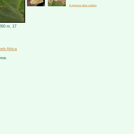
A propos des cartes
1260 m, 17
rth Africa
nne.