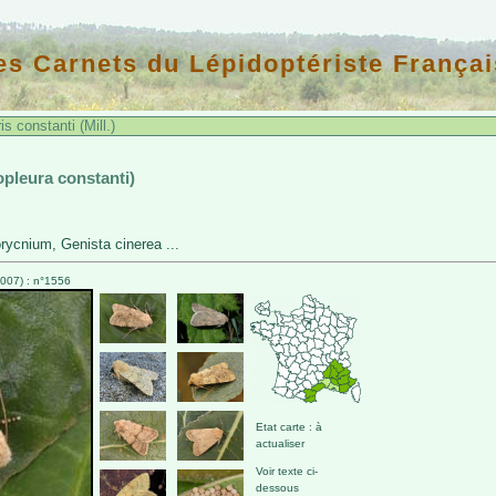
es Carnets du Lépidoptériste Françai
s constanti (Mill.)
opleura constanti)
ycnium, Genista cinerea ...
007) : n°1556
Etat carte : à
actualiser
Voir texte ci-
dessous