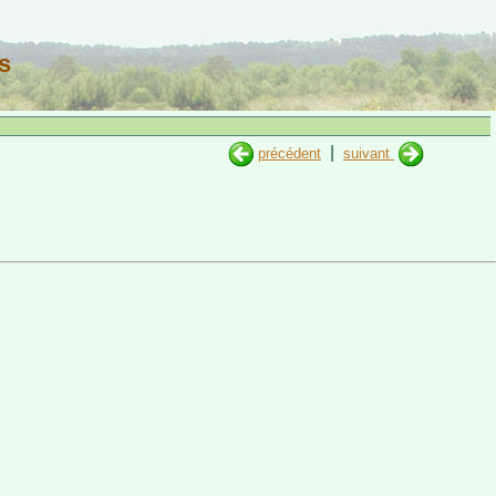
s
|
précédent
suivant