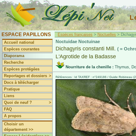
L
ESPACE PAPILLONS
Espèces françaises
>
Noctuelles
> Dichagyri
Noctuidae Noctuinae
Accueil national
Dichagyris constanti Mill.
( = Ochr
Espèces courantes
Diaporama
L'Agrotide de la Badasse
Recherche
Nourriture de la chenille :
Thymus, Dor
Espèces protégées
Reportages et dossiers
>
Références : Id TAXREF : n°249186 / Guide Robineau (2
Docs à télécharger
Pratique
Liens
Quoi de neuf ?
>
FAQ
A propos
Choisir un
département >>