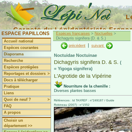
L
Carnets du Lépidoptériste Franç
ESPACE PAPILLONS
Espèces françaises
>
Noctuelles
>
Dichagyris signifera (D. & S.)
Accueil national
|
précédent
suivant
Espèces courantes
Diaporama
Noctuidae Noctuinae
Recherche
Dichagyris signifera D. & S.
(
Espèces protégées
= Yigoga signifera)
Reportages et dossiers
>
L'Agrotide de la Vipérine
Docs à télécharger
Nourriture de la chenille :
Pratique
Diverses plantes basses
Liens
Quoi de neuf ?
>
Références : Id TAXREF : n°249187 / Guide
Robineau (2007) : n°1552
FAQ
A propos
Choisir un
département >>