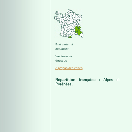
Etat carte : à
actualiser
Voir texte ci-
dessous
A propos des cartes
Répartition française :
Alpes et
Pyrénées.