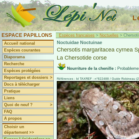
L
ESPACE PAPILLONS
Espèces françaises
>
Noctuelles
> Chersotis
Noctuidae Noctuinae
Accueil national
Chersotis margaritacea cyrnea Sp
Espèces courantes
Diaporama
La Chersotide corse
Recherche
Nourriture de la chenille :
Probablemen
Espèces protégées
Reportages et dossiers
>
Références : Id TAXREF : n°822488 / Guide Robineau (2
Docs à télécharger
Pratique
Liens
Quoi de neuf ?
>
FAQ
A propos
Choisir un
département >>