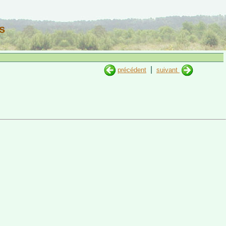
s
|
précédent
suivant