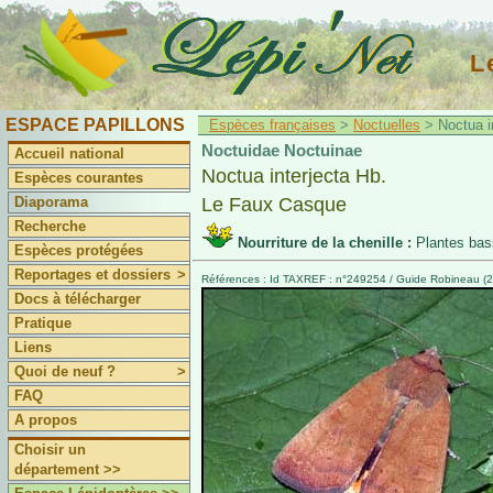
L
ESPACE PAPILLONS
Espèces françaises
>
Noctuelles
> Noctua in
Noctuidae Noctuinae
Accueil national
Noctua interjecta Hb.
Espèces courantes
Diaporama
Le Faux Casque
Recherche
Nourriture de la chenille :
Plantes bas
Espèces protégées
Reportages et dossiers
>
Références : Id TAXREF : n°249254 / Guide Robineau (2
Docs à télécharger
Pratique
Liens
Quoi de neuf ?
>
FAQ
A propos
Choisir un
département >>