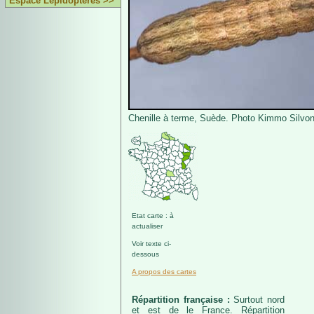
Espace Lépidoptères >>
Chenille à terme, Suède. Photo Kimmo Silvo
Etat carte : à
actualiser
Voir texte ci-
dessous
A propos des cartes
Répartition française :
Surtout nord
et est de le France. Répartition