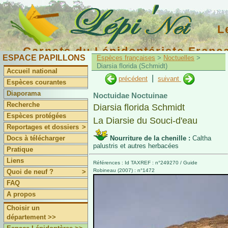
L
Carnets du Lépidoptériste Franç
ESPACE PAPILLONS
Espèces françaises
>
Noctuelles
>
Diarsia florida (Schmidt)
Accueil national
|
précédent
suivant
Espèces courantes
Diaporama
Noctuidae Noctuinae
Recherche
Diarsia florida Schmidt
Espèces protégées
La Diarsie du Souci-d'eau
Reportages et dossiers
>
Docs à télécharger
Nourriture de la chenille :
Caltha
palustris et autres herbacées
Pratique
Liens
Références : Id TAXREF : n°249270 / Guide
Robineau (2007) : n°1472
Quoi de neuf ?
>
FAQ
A propos
Choisir un
département >>