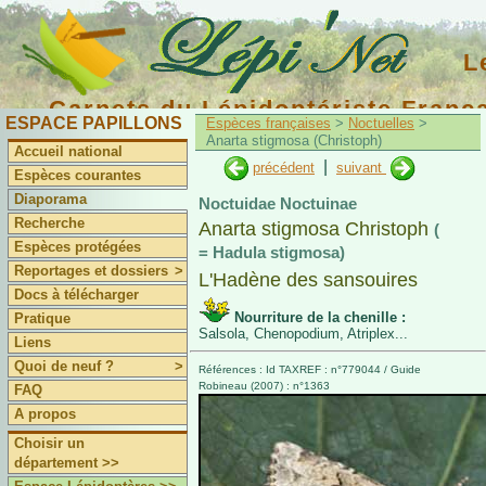
L
Carnets du Lépidoptériste Franç
ESPACE PAPILLONS
Espèces françaises
>
Noctuelles
>
Anarta stigmosa (Christoph)
Accueil national
|
précédent
suivant
Espèces courantes
Diaporama
Noctuidae Noctuinae
Recherche
Anarta stigmosa Christoph
(
Espèces protégées
= Hadula stigmosa)
Reportages et dossiers
>
L'Hadène des sansouires
Docs à télécharger
Nourriture de la chenille :
Pratique
Salsola, Chenopodium, Atriplex...
Liens
Quoi de neuf ?
>
Références : Id TAXREF : n°779044 / Guide
Robineau (2007) : n°1363
FAQ
A propos
Choisir un
département >>