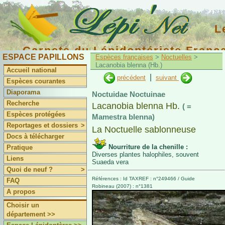
L
Carnets du Lépidoptériste Franç
ESPACE PAPILLONS
Espèces françaises
>
Noctuelles
>
Lacanobia blenna (Hb.)
Accueil national
|
précédent
suivant
Espèces courantes
Diaporama
Noctuidae Noctuinae
Recherche
Lacanobia blenna Hb.
( =
Espèces protégées
Mamestra blenna)
Reportages et dossiers
>
La Noctuelle sablonneuse
Docs à télécharger
Nourriture de la chenille :
Pratique
Diverses plantes halophiles, souvent
Liens
Suaeda vera
Quoi de neuf ?
>
Références : Id TAXREF : n°249466 / Guide
FAQ
Robineau (2007) : n°1381
A propos
Choisir un
département >>