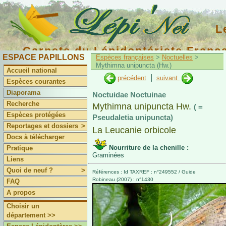
L
Carnets du Lépidoptériste Franç
ESPACE PAPILLONS
Espèces françaises
>
Noctuelles
>
Mythimna unipuncta (Hw.)
Accueil national
|
précédent
suivant
Espèces courantes
Diaporama
Noctuidae Noctuinae
Recherche
Mythimna unipuncta Hw.
( =
Espèces protégées
Pseudaletia unipuncta)
Reportages et dossiers
>
La Leucanie orbicole
Docs à télécharger
Nourriture de la chenille :
Pratique
Graminées
Liens
Quoi de neuf ?
>
Références : Id TAXREF : n°249552 / Guide
Robineau (2007) : n°1430
FAQ
A propos
Choisir un
département >>