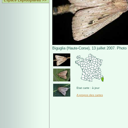
Espace Lépidoptères >>
Biguglia (Haute-Corse), 13 juillet 2007. Phot
Etat carte : à jour
A propos des cartes