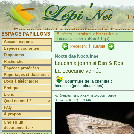
L
Carnets du Lépidoptériste Franç
ESPACE PAPILLONS
Espèces françaises
>
Noctuelles
>
Leucania joannisi (Bsn & Rgs)
Accueil national
|
précédent
suivant
Espèces courantes
Diaporama
Noctuidae Noctuinae
Recherche
Leucania joannisi Bsn & Rgs
Espèces protégées
La Leucanie veinée
Reportages et dossiers
>
Docs à télécharger
Nourriture de la chenille :
Inconnue (prob. phragmites)
Pratique
Liens
Références : Id TAXREF : n°249568 / Guide
Robineau (2007) : n°1446
Quoi de neuf ?
>
FAQ
A propos
Choisir un
département >>