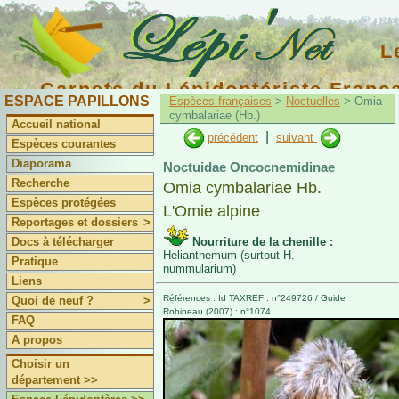
L
Carnets du Lépidoptériste Franç
ESPACE PAPILLONS
Espèces françaises
>
Noctuelles
> Omia
cymbalariae (Hb.)
Accueil national
|
précédent
suivant
Espèces courantes
Diaporama
Noctuidae Oncocnemidinae
Recherche
Omia cymbalariae Hb.
Espèces protégées
L'Omie alpine
Reportages et dossiers
>
Docs à télécharger
Nourriture de la chenille :
Helianthemum (surtout H.
Pratique
nummularium)
Liens
Références : Id TAXREF : n°249726 / Guide
Quoi de neuf ?
>
Robineau (2007) : n°1074
FAQ
A propos
Choisir un
département >>