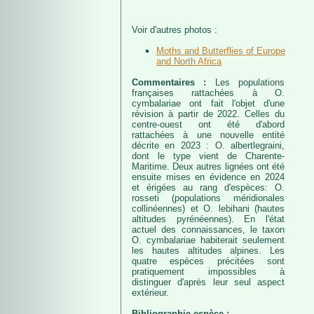
Voir d'autres photos :
Moths and Butterflies of Europe
and North Africa
Commentaires :
Les populations
françaises rattachées à O.
cymbalariae ont fait l'objet d'une
révision à partir de 2022. Celles du
centre-ouest ont été d'abord
rattachées à une nouvelle entité
décrite en 2023 : O. albertlegraini,
dont le type vient de Charente-
Maritime. Deux autres lignées ont été
ensuite mises en évidence en 2024
et érigées au rang d'espèces: O.
rosseti (populations méridionales
collinéennes) et O. lebihani (hautes
altitudes pyrénéennes). En l'état
actuel des connaissances, le taxon
O. cymbalariae habiterait seulement
les hautes altitudes alpines. Les
quatre espèces précitées sont
pratiquement impossibles à
distinguer d'après leur seul aspect
extérieur.
Bibliographie espèce :