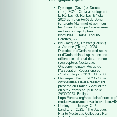
Demergès (David) & Drouet
(Éric), 2024.- Omia albertlegraini
L. Ronkay, G. Ronkay & Yela,
2023 sp. n. en Forêt de Benon
(Charente-Maritime) et point sur
les Omia du groupe Cymbalariae
en France (Lepidoptera :
Noctuidae). Oreina, Thoury-
Férottes, 65 : 5 - 8.
Nel (Jacques), Rosset (Patrick)
& Varenne (Thierry), 2024.-
Description d'Omia rosseti sp. n.
et d'Omia lebihani sp. n., taxons
différenciés du sud de la France
(Lepidoptera, Noctuidae,
Oncocnemidinae). Revue de
l'Association Roussillonaise
d'Entomologie, n°113 : 300 - 308.
Demergès (David), 2023.- Omia
cymbalariae est-elle réellement
présente en France ? Actualités
du site Artemisiae, publiée le
29/09/2023. En ligne :
https://oreina.org/artemisiae/index.php
module=actu&action=article&idactu=5
Ronkay, L., Ronkay, G. &
Landry, B., 2023. - The Jacques
Plante Noctuidae Collection. Part