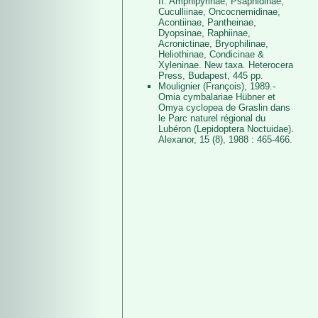
II. Amphipyrinae, Psaphidinae,
Cuculliinae, Oncocnemidinae,
Acontiinae, Pantheinae,
Dyopsinae, Raphiinae,
Acronictinae, Bryophilinae,
Heliothinae, Condicinae &
Xyleninae. New taxa. Heterocera
Press, Budapest, 445 pp.
Moulignier (François), 1989.-
Omia cymbalariae Hübner et
Omya cyclopea de Graslin dans
le Parc naturel régional du
Lubéron (Lepidoptera Noctuidae).
Alexanor, 15 (8), 1988 : 465-466.