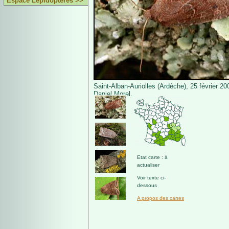
Espace Lépidoptères >>
Saint-Alban-Auriolles (Ardèche), 25 février 2
Daniel Morel.
Etat carte : à
actualiser
Voir texte ci-
dessous
A propos des cartes