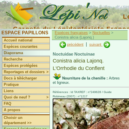
L
Carnets du Lépidoptériste Franç
ESPACE PAPILLONS
Espèces françaises
>
Noctuelles
>
Conistra alicia (Lajonq.)
Accueil national
|
précédent
suivant
Espèces courantes
Diaporama
Noctuidae Noctuinae
Recherche
Conistra alicia Lajonq.
Espèces protégées
L'Orrhodie du Conflent
Reportages et dossiers
>
Docs à télécharger
Nourriture de la chenille :
Arbres
et ligneux.
Pratique
Liens
Références : Id TAXREF : n°249628 / Guide
Robineau (2007) : n°1217
Quoi de neuf ?
>
FAQ
A propos
Choisir un
département >>