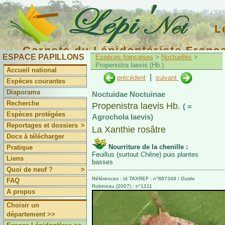
L
Carnets du Lépidoptériste Franç
ESPACE PAPILLONS
Espèces françaises
>
Noctuelles
>
Propenistra laevis (Hb.)
Accueil national
|
précédent
suivant
Espèces courantes
Diaporama
Noctuidae Noctuinae
Recherche
Propenistra laevis Hb.
( =
Espèces protégées
Agrochola laevis)
Reportages et dossiers
>
La Xanthie rosâtre
Docs à télécharger
Nourriture de la chenille :
Pratique
Feuillus (surtout Chêne) puis plantes
Liens
basses
Quoi de neuf ?
>
Références : Id TAXREF : n°887348 / Guide
FAQ
Robineau (2007) : n°1211
A propos
Choisir un
département >>