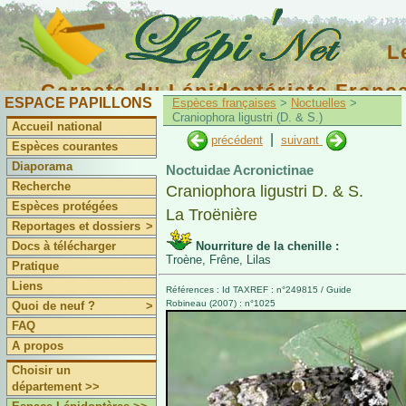
L
Carnets du Lépidoptériste Franç
ESPACE PAPILLONS
Espèces françaises
>
Noctuelles
>
Craniophora ligustri (D. & S.)
Accueil national
|
précédent
suivant
Espèces courantes
Diaporama
Noctuidae Acronictinae
Recherche
Craniophora ligustri D. & S.
Espèces protégées
La Troënière
Reportages et dossiers
>
Docs à télécharger
Nourriture de la chenille :
Troène, Frêne, Lilas
Pratique
Liens
Références : Id TAXREF : n°249815 / Guide
Robineau (2007) : n°1025
Quoi de neuf ?
>
FAQ
A propos
Choisir un
département >>