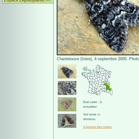
Espace Lépidoptères >>
Chantelouve (Isère), 4 septembre 2005. Photo
Etat carte : à
actualiser
Voir texte ci-
dessous
A propos des cartes