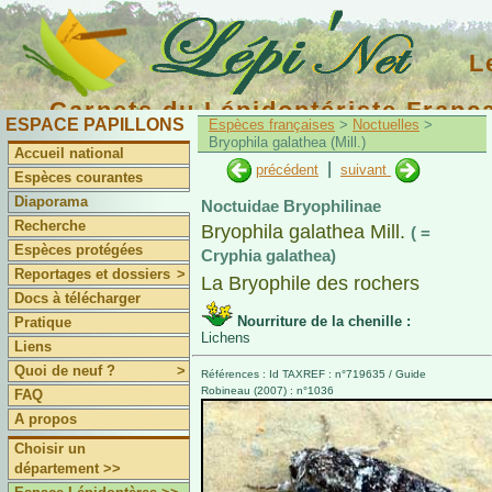
L
Carnets du Lépidoptériste Franç
ESPACE PAPILLONS
Espèces françaises
>
Noctuelles
>
Bryophila galathea (Mill.)
Accueil national
|
précédent
suivant
Espèces courantes
Diaporama
Noctuidae Bryophilinae
Recherche
Bryophila galathea Mill.
( =
Espèces protégées
Cryphia galathea)
Reportages et dossiers
>
La Bryophile des rochers
Docs à télécharger
Nourriture de la chenille :
Pratique
Lichens
Liens
Quoi de neuf ?
>
Références : Id TAXREF : n°719635 / Guide
Robineau (2007) : n°1036
FAQ
A propos
Choisir un
département >>