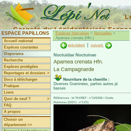
L
Carnets du Lépidoptériste Franç
ESPACE PAPILLONS
Espèces françaises
>
Noctuelles
>
Apamea crenata (Hfn.)
Accueil national
|
précédent
suivant
Espèces courantes
Diaporama
Noctuidae Noctuinae
Recherche
Apamea crenata Hfn.
Espèces protégées
La Campagnarde
Reportages et dossiers
>
Docs à télécharger
Nourriture de la chenille :
Diverses Graminées, parfois autres pl.
Pratique
basses
Liens
Références : Id TAXREF : n°249389 / Guide
Quoi de neuf ?
>
Robineau (2007) : n°1331
FAQ
A propos
Choisir un
département >>