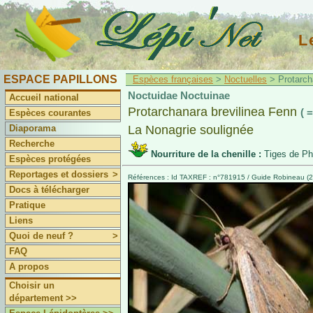
L
ESPACE PAPILLONS
Espèces françaises
>
Noctuelles
> Protarcha
Noctuidae Noctuinae
Accueil national
Protarchanara brevilinea Fenn
( 
Espèces courantes
Diaporama
La Nonagrie soulignée
Recherche
Nourriture de la chenille :
Tiges de P
Espèces protégées
Reportages et dossiers
>
Références : Id TAXREF : n°781915 / Guide Robineau (2
Docs à télécharger
Pratique
Liens
Quoi de neuf ?
>
FAQ
A propos
Choisir un
département >>