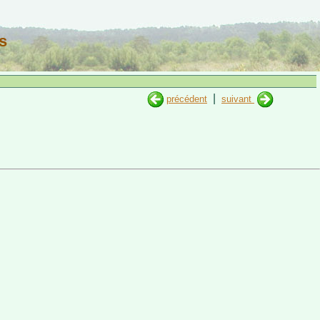
s
|
précédent
suivant