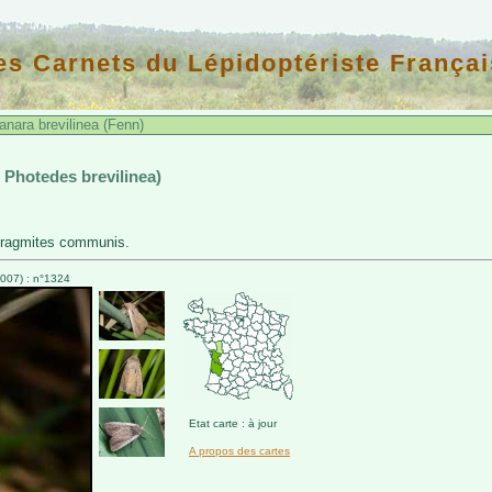
es Carnets du Lépidoptériste Françai
nara brevilinea (Fenn)
= Photedes brevilinea)
hragmites communis.
007) : n°1324
Etat carte : à jour
A propos des cartes